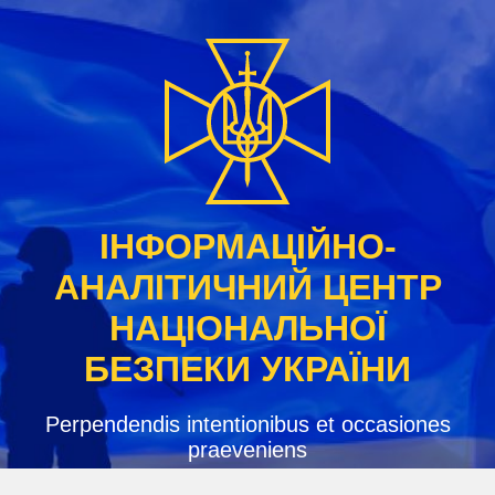
Skip
to
content
ІНФОРМАЦІЙНО-
АНАЛІТИЧНИЙ ЦЕНТР
НАЦІОНАЛЬНОЇ
БЕЗПЕКИ УКРАЇНИ
Perpendendis intentionibus et occasiones
praeveniens