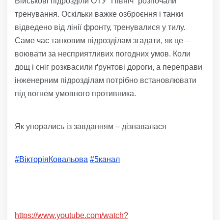
Військові підрозділи ОТУ “Північ” розпочали
тренування. Оскільки важке озброєння і танки
відведено від лінії фронту, тренувалися у тилу.
Саме час танковим підрозділам згадати, як це –
воювати за несприятливих погодних умов. Коли
дощ і сніг розквасили ґрунтові дороги, а переправи
інженерним підрозділам потрібно встановлювати
під вогнем умовного противника.
Як упорались із завданням – дізнавалася
#ВікторіяКовальова
#5канал
https://www.youtube.com/watch?