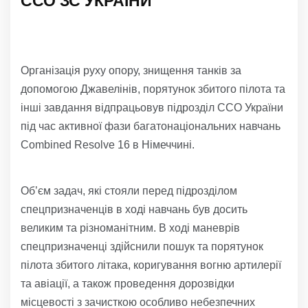
ССО ЗС УКРАЇНИ
Організація руху опору, знищення танків за
допомогою Джавелінів, порятунок збитого пілота та
інші завдання відпрацьовув підрозділ ССО України
під час активної фази багатонаціональних навчань
Combined Resolve 16 в Німеччині.
Об’єм задач, які стояли перед підрозділом
спецпризначенців в ході навчань був досить
великим та різноманітним. В ході маневрів
спецпризначенці здійснили пошук та порятунок
пілота збитого літака, коригування вогню артилерії
та авіації, а також проведення дорозвідки
місцевості з зачисткою особливо небезпечних