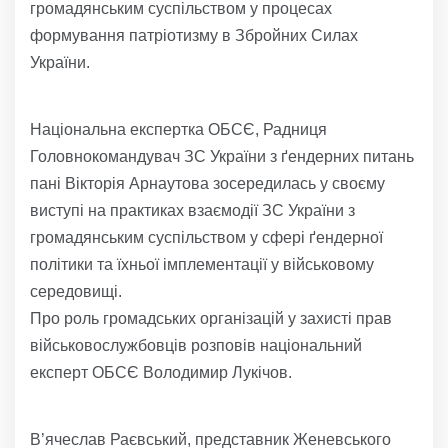
громадянським суспільством у процесах
формування патріотизму в Збройних Силах
України.
Національна експертка ОБСЄ, Радниця
Головнокомандувач ЗС України з ґендерних питань
пані Вікторія Арнаутова зосередилась у своєму
виступі на практиках взаємодії ЗС України з
громадянським суспільством у сфері ґендерної
політики та їхньої імплементації у військовому
середовищі.
Про роль громадських організацій у захисті прав
військовослужбовців розповів національний
експерт ОБСЄ Володимир Лукічов.
В’ячеслав Раєвський, представник Женевського