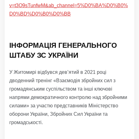
v=t3O9sTunfwM&ab_channel=5%D0%BA%D0%B0%
D0%BD%D0%B0%D0%BB
ІНФОРМАЦІЯ ГЕНЕРАЛЬНОГО
ШТАБУ ЗС УКРАЇНИ
У Житомирі відбувся дев’ятий в 2021 році
дводенний тренінг «Взаємодія збройних сил з
громадянським суспільством та інші ключові
напрями демократичного контролю над збройними
силами» за участю представників Міністерство
оборони України, Збройних Сил України та
громадськості.