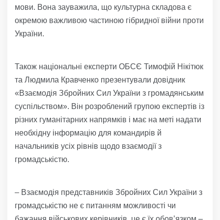
мови. Вона зауважила, що культурна складова є
окремою важливою частиною гібридної війни проти
України.
Також національні експерти ОБСЄ Тимофій Нікітюк
та Людмила Кравченко презентували довідник
«Взаємодія Збройних Сил України з громадянським
суспільством». Він розроблений групою експертів із
різних гуманітарних напрямків і має на меті надати
необхідну інформацію для командирів й
начальників усіх рівнів щодо взаємодії з
громадськістю.
– Взаємодія представників Збройних Сил України з
громадськістю не є питанням можливості чи
бажання військових керівників, це є їх обов’язком –