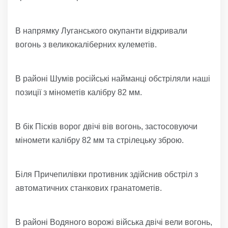
В напрямку Луганського окупанти відкривали
вогонь з великокаліберних кулеметів.
В районі Шумів російські найманці обстріляли наші
позиції з мінометів калібру 82 мм.
В бік Пісків ворог двічі вів вогонь, застосовуючи
міномети калібру 82 мм та стрілецьку зброю.
Біля Причепилівки противник здійснив обстріл з
автоматичних станкових гранатометів.
В районі Водяного ворожі війська двічі вели вогонь,