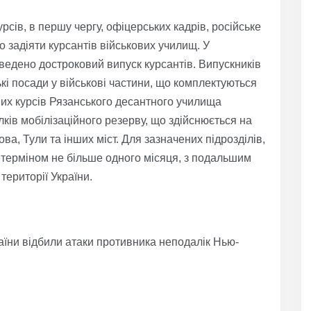
рсів, в першу чергу, офіцерських кадрів, російське
 задіяти курсантів військових училищ. У
едено достроковий випуск курсантів. Випускників
і посади у військові частини, що комплектуються
них курсів Рязанського десантного училища
ків мобілізаційного резерву, що здійснюється на
ова, Тули та інших міст. Для зазначених підрозділів,
 терміном не більше одного місяця, з подальшим
території України.
аїни відбили атаки противника неподалік Нью-