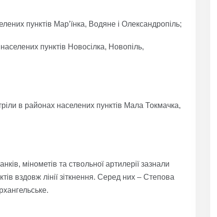
елених пунктів Мар’їнка, Водяне і Олександропіль;
населених пунктів Новосілка, Новопіль,
ріли в районах населених пунктів Мала Токмачка,
нків, мінометів та ствольної артилерії зазнали
тів вздовж лінії зіткнення. Серед них – Степова
рхангельське.