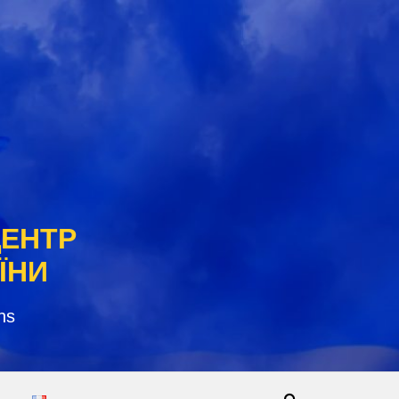
ЦЕНТР
ЇНИ
ns