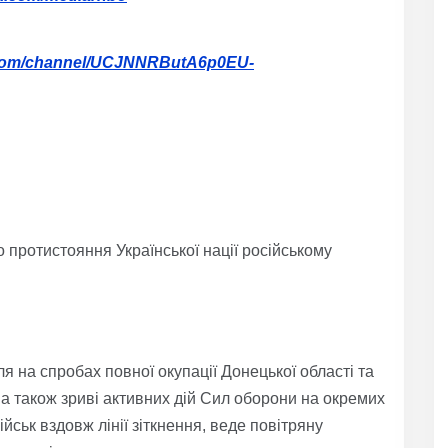
.com/channel/UCJNNRButA6p0EU-
о протистояння Української нації російському
 на спробах повної окупації Донецької області та
а також зриві активних дій Сил оборони на окремих
йськ вздовж лінії зіткнення, веде повітряну