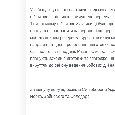
У зв’язку з суттєвою нестачею людських ресу
військове керівництво вимушене передчасно
Тюменському військовому училищі буде пров
планується направити на первинні офіцерськ
мобілізаційним резервом. Курсантів випуск
направляють для проведення підготовки пол
базі полігонів неподалік Рязані, Омська, Пск
планують заходи підготовки та злагодження
вибуттям до району ведення бойових дій на 
За минулу добу підрозділи Сил оборони Укр
Йорка, Зайцевого та Соледара.