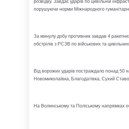
розвідку. Завдає ударів по цивільній інфра
порушуючи норми Міжнародного гуманітарног
За минулу добу противник завдав 4 ракетних
обстрілів з РСЗВ по військових та цивільних 
Від ворожих ударів постраждало понад 50 на
Новомиколаївка, Благодатівка, Сухий Ставо
На Волинському та Поліському напрямках об