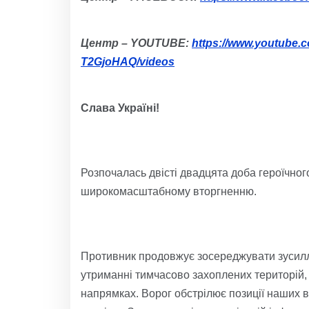
Центр – YOUTUBE:
https://www.youtube
T2GjoHAQ/videos
Слава Україні!
Розпочалась двісті двадцята доба героїчног
широкомасштабному вторгненню.
Противник продовжує зосереджувати зусилля
утриманні тимчасово захоплених територій, 
напрямках. Ворог обстрілює позиції наших ві