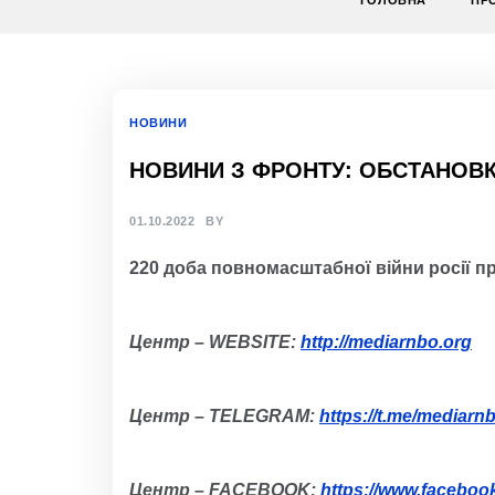
ГОЛОВНА
ПР
НОВИНИ
НОВИНИ З ФРОНТУ: ОБСТАНОВКА
01.10.2022
BY
2
20
д
оба
повномасштабної
війни росії п
Центр – WEBSITE:
http://mediarnbo.org
Центр – TELEGRAM:
https://t.me/mediarn
Центр – FACEBOOK:
https://www.facebo