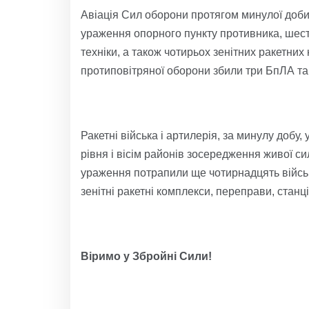
Авіація Сил оборони протягом минулої доби
ураження опорного пункту противника, шест
техніки, а також чотирьох зенітних ракетних
протиповітряної оборони збили три БпЛА та 
Ракетні війська і артилерія, за минулу добу
рівня і вісім районів зосередження живої сил
ураження потрапили ще чотирнадцять військ
зенітні ракетні комплекси, переправи, станці
Віримо у Збройні Сили!