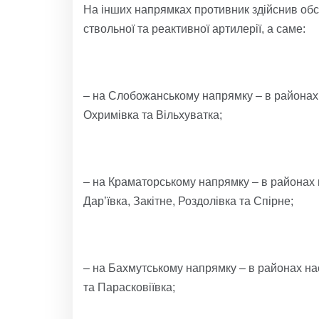
На інших напрямках противник здійснив обстр
ствольної та реактивної артилерії, а саме:
– на Слобожанському напрямку – в районах н
Охримівка та Вільхуватка;
– на Краматорському напрямку – в районах н
Дар’ївка, Закітне, Роздолівка та Спірне;
– на Бахмутському напрямку – в районах на
та Парасковіївка;