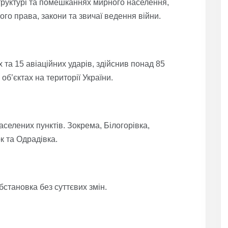
структурі та помешканнях мирного населення,
о права, закони та звичаї ведення війни.
 та 15 авіаційних ударів, здійснив понад 85
об’єктах на території України.
селених пунктів. Зокрема, Білогорівка,
к та Одрадівка.
становка без суттєвих змін.