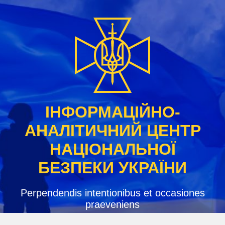
Skip
to
content
ІНФОРМАЦІЙНО-
АНАЛІТИЧНИЙ ЦЕНТР
НАЦІОНАЛЬНОЇ
БЕЗПЕКИ УКРАЇНИ
Perpendendis intentionibus et occasiones
praeveniens