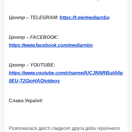
Центр – TELEGRAM:
https://t.me/mediarnbo
Центр – FACEBOOK:
https://www.facebook.com/mediarnbo
Центр – YOUTUBE:
https://www.youtube.com/channel/UCJNNRButA6p
0EU-T2GjoHAQ/videos
Слава Україні!
Розпочалася двісті сімдесят друга доба героїчного