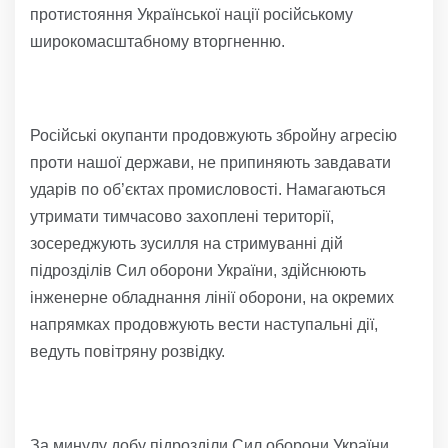
протистояння Української нації російському
широкомасштабному вторгненню.
Російські окупанти продовжують збройну агресію
проти нашої держави, не припиняють завдавати
ударів по об’єктах промисловості. Намагаються
утримати тимчасово захоплені території,
зосереджують зусилля на стримуванні дій
підрозділів Сил оборони України, здійснюють
інженерне обладнання лінії оборони, на окремих
напрямках продовжують вести наступальні дії,
ведуть повітряну розвідку.
За минулу добу підрозділи Сил оборони України