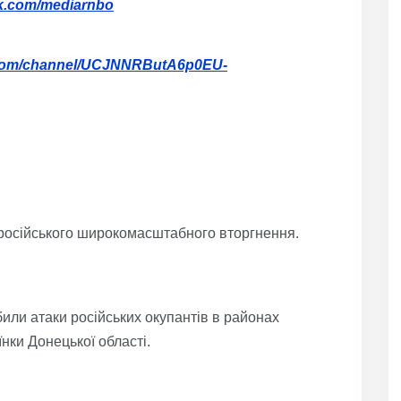
ok.com/mediarnbo
.com/channel/UCJNNRButA6p0EU-
а російського широкомасштабного вторгнення.
или атаки російських окупантів в районах
їнки Донецької області.