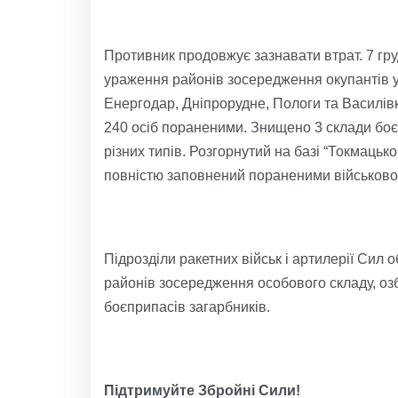
Противник продовжує зазнавати втрат. 7 гру
ураження районів зосередження окупантів у
Енергодар, Дніпрорудне, Пологи та Василівк
240 осіб пораненими. Знищено 3 склади боєп
різних типів. Розгорнутий на базі “Токмаць
повністю заповнений пораненими військовос
Підрозділи ракетних військ і артилерії Сил 
районів зосередження особового складу, озб
боєприпасів загарбників.
Підтримуйте Збройні Сили!