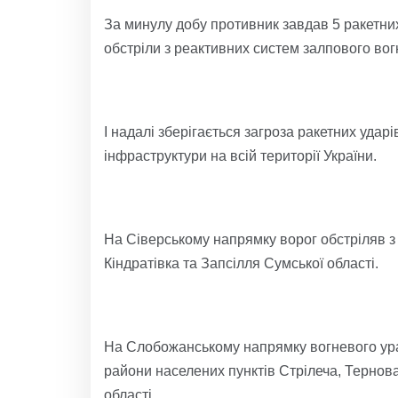
За минулу добу противник завдав 5 ракетних 
обстріли з реактивних систем залпового вог
І надалі зберігається загроза ракетних ударі
інфраструктури на всій території України.
На Сіверському напрямку ворог обстріляв з 
Кіндратівка та Запсілля Сумської області.
На Слобожанському напрямку вогневого ураж
райони населених пунктів Стрілеча, Тернова
області.