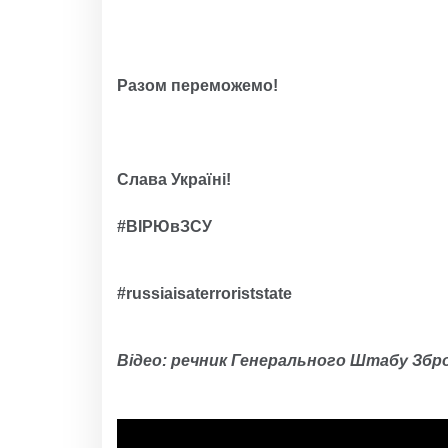
Разом переможемо!
Слава Україні!
#ВІРЮвЗСУ
#russiaisaterroriststate
Відео: речник Генерального Штабу Збр