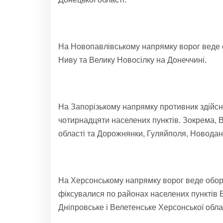
На Новопавлівському напрямку ворог веде о
Ниву та Велику Новосілку на Донеччині.
На Запорізькому напрямку противник здійсни
чотирнадцяти населених пунктів. Зокрема, 
області та Дорожнянки, Гуляйполя, Новодани
На Херсонському напрямку ворог веде оборон
фіксувалися по районах населених пунктів 
Дніпровське і Велетенське Херсонської обла