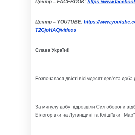
Центр – FACEBOOK:
https://www.facebo
Центр – YOUTUBE:
https://www.youtube
T2GjoHAQ/videos
Слава Україні!
Розпочалася двісті вісімдесят дев’ята доб
За минулу добу підрозділи Сил оборони відб
Білогорівки на Луганщині та Кліщіївки і Мар’