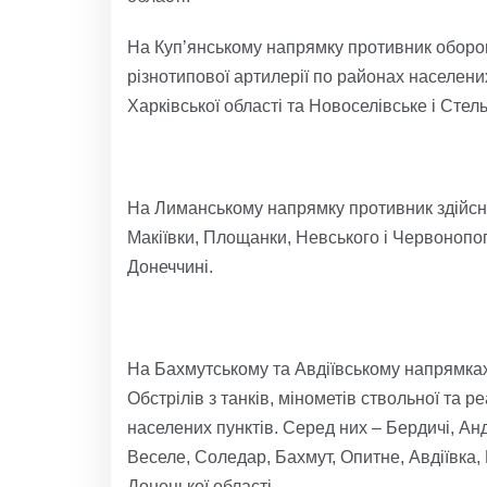
На Куп’янському напрямку противник оборон
різнотипової артилерії по районах населен
Харківської області та Новоселівське і Стел
На Лиманському напрямку противник здійсни
Макіївки, Площанки, Невського і Червонопопі
Донеччині.
На Бахмутському та Авдіївському напрямках
Обстрілів з танків, мінометів ствольної та 
населених пунктів. Серед них – Бердичі, Анд
Веселе, Соледар, Бахмут, Опитне, Авдіївка
Донецької області.