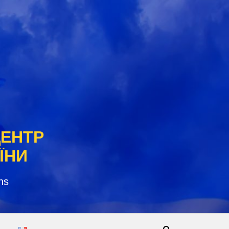
ЦЕНТР
ЇНИ
ns