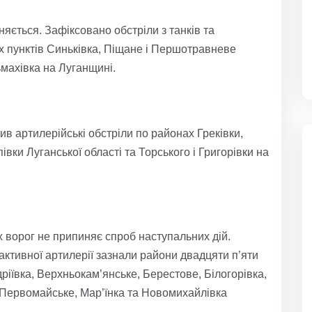
яється. Зафіксовано обстріли з танків та
их пунктів Синьківка, Піщане і Першотравневе
ьмахівка на Луганщині.
в артилерійські обстріли по районах Греківки,
вки Луганської області та Торського і Григорівки на
 ворог не припиняє спроб наступальних дій.
реактивної артилерії зазнали райони двадцяти п’яти
ріївка, Верхньокам’янське, Берестове, Білогорівка,
, Первомайське, Мар’їнка та Новомихайлівка