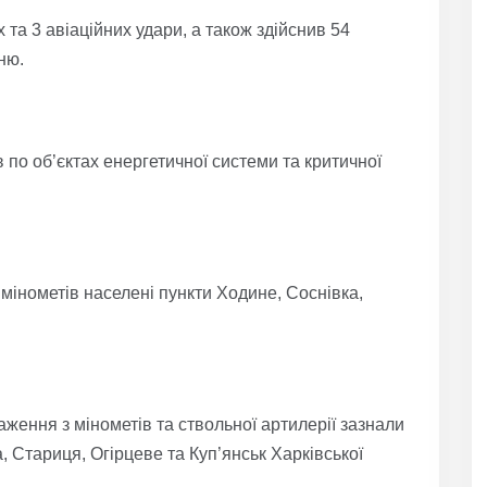
та 3 авіаційних удари, а також здійснив 54
ню.
в по об’єктах енергетичної системи та критичної
мінометів населені пункти Ходине, Соснівка,
ення з мінометів та ствольної артилерії зазнали
, Стариця, Огірцеве та Куп’янськ Харківської