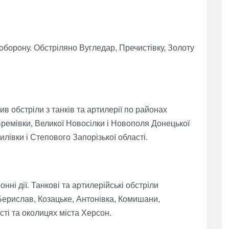
борону. Обстріляно Вугледар, Пречистівку, Золоту
в обстріли з танків та артилерії по районах
Времівки, Великої Новосілки і Новополя Донецької
лівки і Степового Запорізької області.
ні дії. Танкові та артилерійські обстріли
Берислав, Козацьке, Антонівка, Комишани,
сті та околицях міста Херсон.