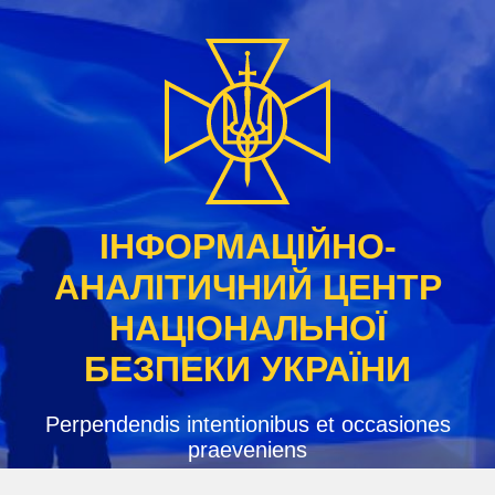
Skip
to
content
ІНФОРМАЦІЙНО-
АНАЛІТИЧНИЙ ЦЕНТР
НАЦІОНАЛЬНОЇ
БЕЗПЕКИ УКРАЇНИ
Perpendendis intentionibus et occasiones
praeveniens