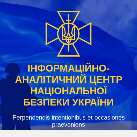
Skip
to
content
ІНФОРМАЦІЙНО-
АНАЛІТИЧНИЙ ЦЕНТР
НАЦІОНАЛЬНОЇ
БЕЗПЕКИ УКРАЇНИ
Perpendendis intentionibus et occasiones
praeveniens