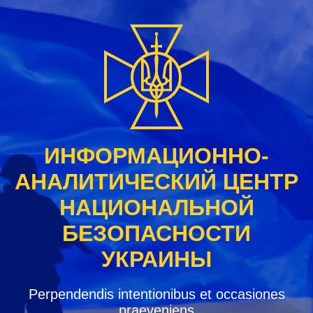
Перейти
к
содержанию
ИНФОРМАЦИОННО-
АНАЛИТИЧЕСКИЙ ЦЕНТР
НАЦИОНАЛЬНОЙ
БЕЗОПАСНОСТИ
УКРАИНЫ
Perpendendis intentionibus et occasiones
praeveniens