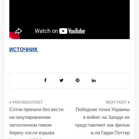
ИСТОЧНИК
НАВИГАЦИЯ
Сотни пропали без вести
Победная точка Украины
ПО
на оккупированном
в войне: на Западе ее
ЗАПИСЯМ
затопленном левом
представляют как фильм
берегу после взрыва
а-ля Гарри Поттер