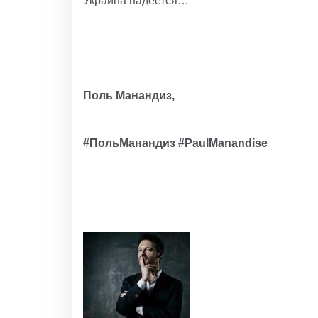
Украина надеется…
Поль Манандиз,
#ПольМанандиз #
Paul
М
anandise