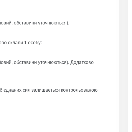
ойовий, обставини уточнюються).
ово склали 1 особу:
бойовий, обставини уточнюються). Додатково
Об’єднаних сил залишається контрольованою