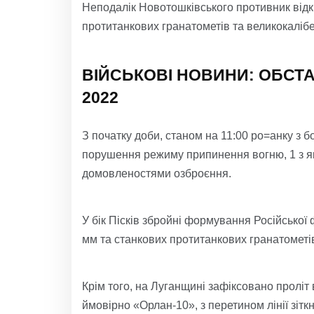
Неподалік Новотошківського противник відк
протитанкових гранатометів та великокалібе
ВІЙСЬКОВІ НОВИНИ: ОБСТА
2022
З початку доби, станом на 11:00 ро=анку з б
порушення режиму припинення вогню, 1 з я
домовленостями озброєння.
У бік Пісків збройні формування Російської 
мм та станкових протитанкових гранатометі
Крім того, на Луганщині зафіксовано проліт
ймовірно «Орлан-10», з перетином лінії зітк