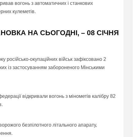
ривав вогонь з автоматичних і станкових
рних кулеметів.
НОВКА НА СЬОГОДНІ, – 0
8
СІЧНЯ
оку російсько-окупаційних військ зафіксовано 2
ких із застосуванням забороненого Мінськими
федерації відкривали вогонь з мінометів калібру 82
в.
 ворожого безпілотного літального апарату,
нення.