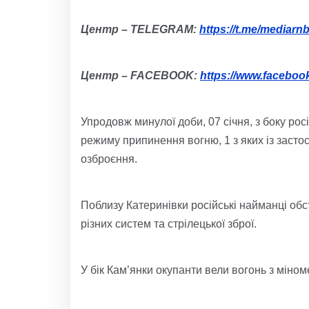
Центр
–
TELEGRAM:
https://t.me/mediarn
Центр
–
FACEBOOK:
https://www.facebo
Упродовж минулої доби, 07 січня, з боку ро
режиму припинення вогню, 1 з яких із зас
озброєння.
Поблизу Катеринівки російські найманці обст
різних систем та стрілецької зброї.
У бік Кам’янки окупанти вели вогонь з міном