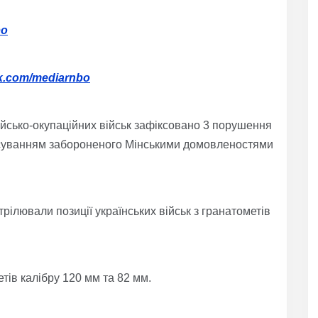
bo
ok.com/mediarnbo
сійсько-окупаційних військ зафіксовано 3 порушення
тосуванням забороненого Мінськими домовленостями
рілювали позиції українських військ з гранатометів
етів калібру 120 мм та 82 мм.