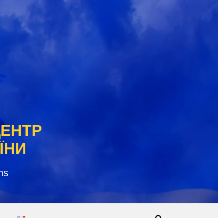
ЦЕНТР
ЇНИ
ns