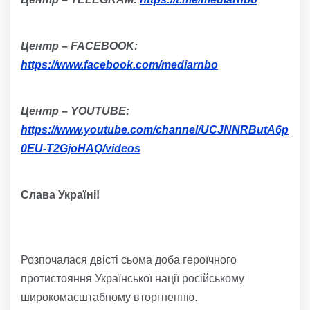
Центр – FACEBOOK:
https://www.facebook.com/mediarnbo
Центр – YOUTUBE:
https://www.youtube.com/channel/UCJNNRButA6p
0EU-T2GjoHAQ/videos
Слава Україні!
Розпочалася двісті сьома доба героїчного
протистояння Української нації російському
широкомасштабному вторгненню.