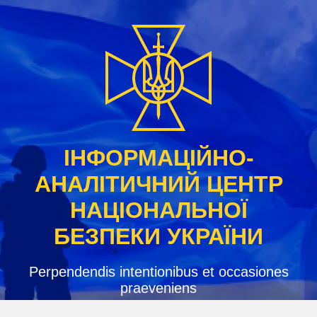
Skip
to
content
ІНФОРМАЦІЙНО-
АНАЛІТИЧНИЙ ЦЕНТР
НАЦІОНАЛЬНОЇ
БЕЗПЕКИ УКРАЇНИ
Perpendendis intentionibus et occasiones
praeveniens