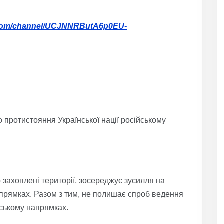
.com/channel/UCJNNRButA6p0EU-
о протистояння Української нації російському
захоплені території, зосереджує зусилля на
прямках. Разом з тим, не полишає спроб ведення
вському напрямках.