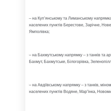
– на Куп’янському та Лиманському напрямках 
населених пунктів Берестове, Зарічне, Нов
Ямполівка;
– на Бахмутському напрямку – з танків та ар
Бахмут, Бахмутське, Білогорівка, Зеленопілл
– на Авдіївському напрямку – з танків, міном
населених пунктів Водяне, Марʼїнка, Новом