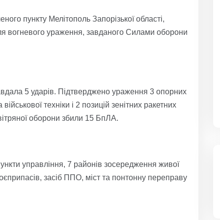
еного пункту Мелітополь Запорізької області,
ля вогневого ураження, завданого Силами оборони
завдала 5 ударів. Підтверджено ураження 3 опорних
військової техніки і 2 позицій зенітних ракетних
вітряної оборони збили 15 БпЛА.
 пункти управління, 7 районів зосередження живої
 боєприпасів, засіб ППО, міст та понтонну переправу