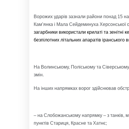
Ворожих ударів зазнали райони понад 15 на
Кам’янка і Мала Сейдеминуха Херсонської о
загарбники використали крилаті та зенітні к
безпілотних літальних апаратів іранського 
На Волинському, Поліському та Сіверському
змін.
На інших напрямках ворог здійснював обстр
– на Слобожанському напрямку – з танків, мі
пунктів Стариця, Красне та Хатнє;