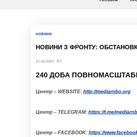
ГОЛОВНА
ПР
НОВИНИ
НОВИНИ З ФРОНТУ: ОБСТАНОВКА
21.10.2022
BY
2
40
Д
ОБА
ПОВНОМАСШТАБ
Центр – WEBSITE:
http://mediarnbo.org
Центр – TELEGRAM:
https://t.me/mediarn
Центр – FACEBOOK:
https://www.facebo