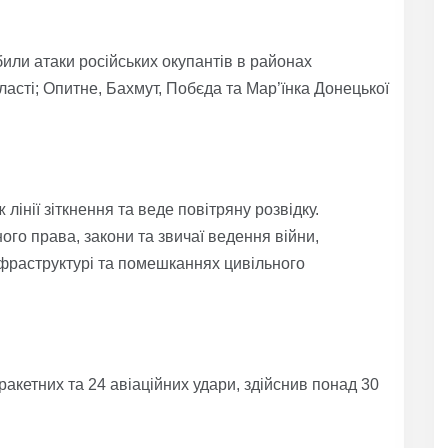
или атаки російських окупантів в районах
ласті; Опитне, Бахмут, Побєда та Мар’їнка Донецької
лінії зіткнення та веде повітряну розвідку.
о права, закони та звичаї ведення війни,
нфраструктурі та помешканнях цивільного
акетних та 24 авіаційних удари, здійснив понад 30