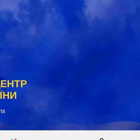
ЦЕНТР
ЇНИ
ns