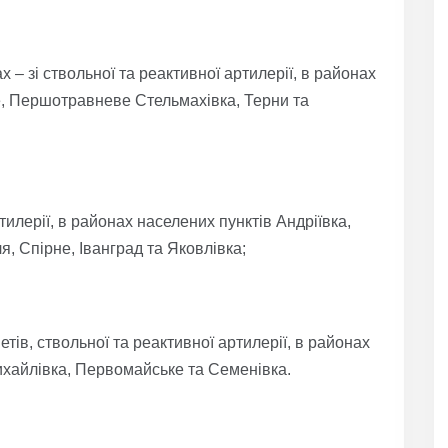
– зі ствольної та реактивної артилерії, в районах
е, Першотравневе Стельмахівка, Терни та
тилерії, в районах населених пунктів Андріївка,
я, Спірне, Іванград та Яковлівка;
етів, ствольної та реактивної артилерії, в районах
ихайлівка, Первомайське та Семенівка.