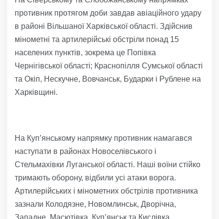
противник протягом доби завдав авіаційного удару
в районі Вільшаної Харківської області. Здійснив
мінометні та артилерійські обстріли понад 15
населених пунктів, зокрема це Попівка
Чернігівської області; Краснопілля Сумської області
та Окіп, Нескучне, Вовчанськ, Бударки і Рублене на
Харківщині.
На Куп’янському напрямку противник намагався
наступати в районах Новоселівського і
Стельмахівки Луганської області. Наші воїни стійко
тримають оборону, відбили усі атаки ворога.
Артилерійських і мінометних обстрілів противника
зазнали Колодязне, Новомлинськ, Дворічна,
Западне, Масютівка, Куп’янськ та Кислівка