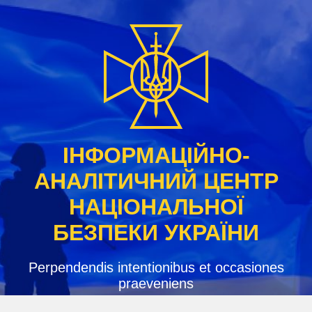
Skip
to
content
ІНФОРМАЦІЙНО-
АНАЛІТИЧНИЙ ЦЕНТР
НАЦІОНАЛЬНОЇ
БЕЗПЕКИ УКРАЇНИ
Perpendendis intentionibus et occasiones
praeveniens