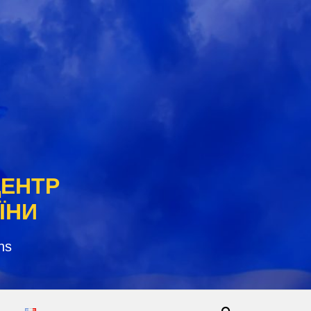
ЦЕНТР
ЇНИ
ns