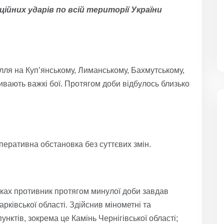
ійних ударів по всій території України
лля на Куп’янському, Лиманському, Бахмутському,
ивають важкі бої. Протягом доби відбулось близько
еративна обстановка без суттєвих змін.
ах противник протягом минулої доби завдав
рківської області. Здійснив мінометні та
унктів, зокрема це Камінь Чернігівської області;