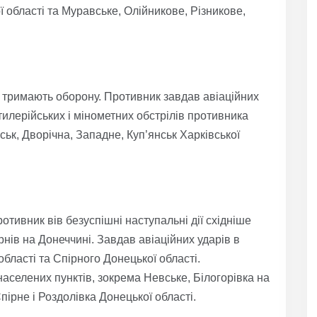
 області та Муравське, Олійникове, Різникове,
о тримають оборону. Противник завдав авіаційних
тилерійських і мінометних обстрілів противника
ьк, Дворічна, Западне, Куп’янськ Харківської
тивник вів безуспішні наступальні дії східніше
рнів на Донеччині. Завдав авіаційних ударів в
області та Спірного Донецької області.
населених пунктів, зокрема Невське, Білогорівка на
ірне і Роздолівка Донецької області.