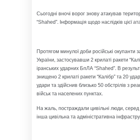
Сьогодні вночі ворог знову атакував терито
“Shahed”. Інформація щодо наслідків цієї ат
Протягом минулої доби російські окупанти з
України, застосувавши 2 крилаті ракети “Калі
іранських ударних БпЛА “Shahed”. В результ
знищено 2 крилаті ракети “Калібр” та 20 уда
удари та здійснив близько 50 обстрілів з р
військ та населених пунктах.
На жаль, постраждали цивільні люди, серед 
інша цивільна та адміністративна інфрастру