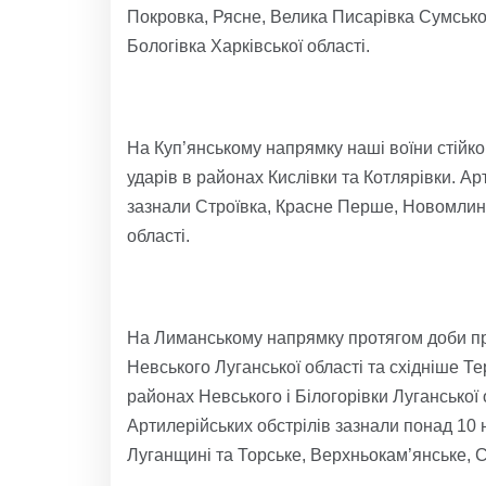
Покровка, Рясне, Велика Писарівка Сумської
Бологівка Харківської області.
На Куп’янському напрямку наші воїни стійк
ударів в районах Кислівки та Котлярівки. Ар
зазнали Строївка, Красне Перше, Новомлинс
області.
На Лиманському напрямку протягом доби про
Невського Луганської області та східніше Те
районах Невського і Білогорівки Луганської 
Артилерійських обстрілів зазнали понад 10 
Луганщині та Торське, Верхньокам’янське, Сп