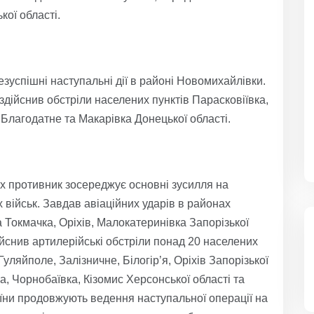
кої області.
зуспішні наступальні дії в районі Новомихайлівки.
здійснив обстріли населених пунктів Парасковіївка,
Благодатне та Макарівка Донецької області.
х противник зосереджує основні зусилля на
ійськ. Завдав авіаційних ударів в районах
 Токмачка, Оріхів, Малокатеринівка Запорізької
ійснив артилерійські обстріли понад 20 населених
уляйполе, Залізничне, Білогір’я, Оріхів Запорізької
а, Чорнобаївка, Кізомис Херсонської області та
їни продовжують ведення наступальної операції на