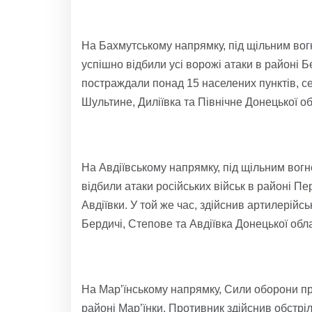
На Бахмутському напрямку, під щільним вогн
успішно відбили усі ворожі атаки в районі Б
постраждали понад 15 населених пунктів, с
Шультине, Диліївка та Північне Донецької об
На Авдіївському напрямку, під щільним вогн
відбили атаки російських військ в районі Пе
Авдіївки. У той же час, здійснив артилерійс
Бердичі, Степове та Авдіївка Донецької обла
На Мар’їнському напрямку, Сили оборони пр
районі Мар’їнки. Противник здійснив обстрі