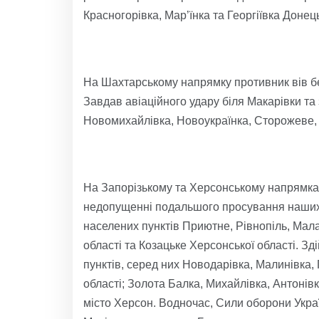
Красногорівка, Мар’їнка та Георгіївка Донець
На Шахтарському напрямку противник вів бе
Завдав авіаційного удару біля Макарівки та 
Новомихайлівка, Новоукраїнка, Сторожеве, 
На Запорізькому та Херсонському напрямка
недопущенні подальшого просування наших в
населених пунктів Приютне, Рівнопіль, Мала
області та Козацьке Херсонської області. Зд
пунктів, серед них Новодарівка, Малинівка, Г
області; Золота Балка, Михайлівка, Антонівк
місто Херсон. Водночас, Сили оборони Укра