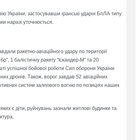
рію України, застосувавши іранські ударні БпЛА типу
аки наразі уточнюється.
авдали ракетно-авіаційного удару по території
бр”, 1 балістичну ракету “Іскандер-М” та 20
аті успішної бойової роботи Сил оборони України
рних дронів. Також, ворог завдав 52 авіаційних
еактивних систем залпового вогню по позиціях наших
яких є діти, руйнувань зазнали житлові будинки та
ктура.