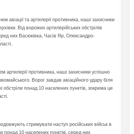
ем авіації та артилерії противника, наші захисники
ерхівки. Від ворожих артилерійських обстрілів
еред них Васюківка, Часів Яр, Олександро-
ласті.
ем артилерії противника, наші захисники успішно
рвомайського. Ворог завдав авіаційного удару біля
ькі обстріли понад 10 населених пунктів, зокрема це
сті.
одовжують стримувати наступ російських військ в
ли понад 10 населених пунктів, серед них