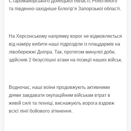
Старомайорського Донецької області; Роботиного
та південно-західніше Білогір’я Запорізької області.
На Херсонському напрямку ворог не відмовляється
від наміру вибити наші підрозділи із плацдармів на
лівобережжі Дніпра. Так, протягом минулої доби,
здійснив 2 безуспішні атаки на позиції наших військ.
Водночас, наші воїни продовжують активними
діями завдавати окупаційним військам втрат в
живій силі та техніці, виснажують ворога вздовж
всієї лінії бойового зіткнення.