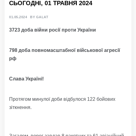
СЬОГОДНІ, 01 ТРАВНЯ 2024
01.05.2024
BY
GALAT
3
723
доба війни росії проти України
798
доба
повно
масштабної
військов
ої агресії
р
ф
Слава Україні!
Протягом минулої доби відбулося 122 бойових
зіткнення.
Загалом, ворог завдав 8 ракетних та 61 авіаційний