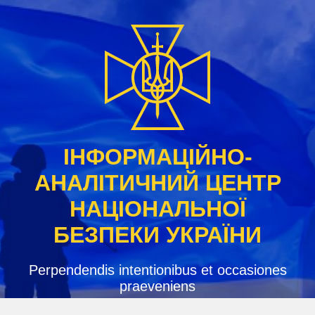
Skip
to
content
ІНФОРМАЦІЙНО-
АНАЛІТИЧНИЙ ЦЕНТР
НАЦІОНАЛЬНОЇ
БЕЗПЕКИ УКРАЇНИ
Perpendendis intentionibus et occasiones
praeveniens