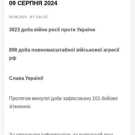
09 СЕРПНЯ 2024
09.08.2024
BY
GALAT
3
823
доба війни росії проти України
898
доба
повно
масштабної
військов
ої агресії
р
ф
Слава Україні!
Протягом минулої доби зафіксовано 101 бойове
зіткнення.
За уточненою інформацією, за вчорашній день