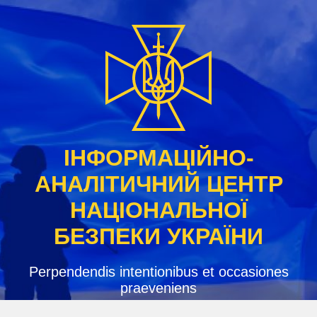
Skip
to
content
ІНФОРМАЦІЙНО-
АНАЛІТИЧНИЙ ЦЕНТР
НАЦІОНАЛЬНОЇ
БЕЗПЕКИ УКРАЇНИ
Perpendendis intentionibus et occasiones
praeveniens