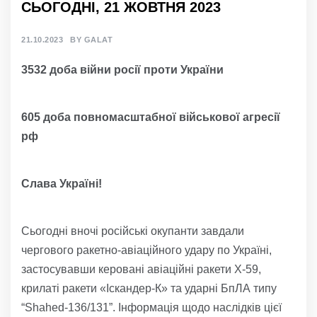
СЬОГОДНІ, 21 ЖОВТНЯ 2023
21.10.2023
BY
GALAT
3
53
2 доба війни росії проти України
60
5 доба
повно
масштабної
військов
ої агресії
р
ф
Слава Україні!
Сьогодні вночі російські окупанти завдали
чергового ракетно-авіаційного удару по Україні,
застосувавши керовані авіаційні ракети Х-59,
крилаті ракети «Іскандер-К» та ударні БпЛА типу
“Shahed-136/131”. Інформація щодо наслідків цієї