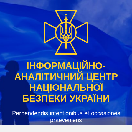
Skip
to
content
ІНФОРМАЦІЙНО-
АНАЛІТИЧНИЙ ЦЕНТР
НАЦІОНАЛЬНОЇ
БЕЗПЕКИ УКРАЇНИ
Perpendendis intentionibus et occasiones
praeveniens