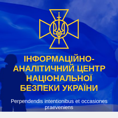
Skip
to
content
ІНФОРМАЦІЙНО-
АНАЛІТИЧНИЙ ЦЕНТР
НАЦІОНАЛЬНОЇ
БЕЗПЕКИ УКРАЇНИ
Perpendendis intentionibus et occasiones
praeveniens