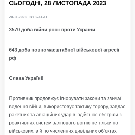
СЬОГОДНІ, 28 ЛИСТОПАДА 2023
28.11.2023
BY
GALAT
3
570
доба війни росії проти України
643
доба
повно
масштабної
військов
ої агресії
р
ф
Слава Україні!
Противник продовжує ігнорувати закони та звичаї
ведення війни, використовує тактику терору, завдає
ракетних та авіаційних ударів, здійснює обстріли з
реактивних систем залпового вогню не тільки по
військових, а й по численних цивільних об’єктах