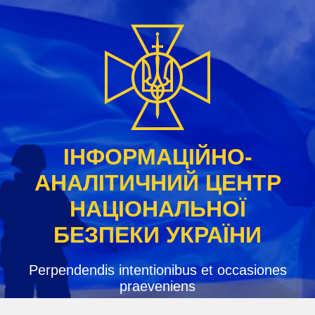
Skip
to
content
ІНФОРМАЦІЙНО-
АНАЛІТИЧНИЙ ЦЕНТР
НАЦІОНАЛЬНОЇ
БЕЗПЕКИ УКРАЇНИ
Perpendendis intentionibus et occasiones
praeveniens