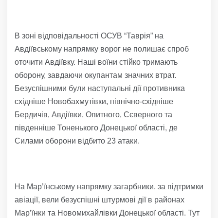
В зоні відповідальності ОСУВ “Таврія” на
Авдіївському напрямку ворог не полишає спроб
оточити Авдіївку. Наші воїни стійко тримають
оборону, завдаючи окупантам значних втрат.
Безуспішними були наступальні дії противника
східніше Новобахмутівки, північно-східніше
Бердичів, Авдіївки, Опитного, Сєверного та
південніше Тоненького Донецької області, де
Силами оборони відбито 23 атаки.
На Мар’їнському напрямку загарбники, за підтримки
авіації, вели безуспішні штурмові дії в районах
Мар’їнки та Новомихайлівки Донецької області. Тут