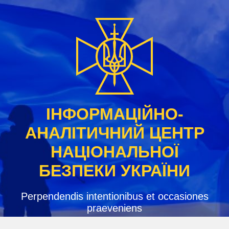
Skip
to
content
ІНФОРМАЦІЙНО-
АНАЛІТИЧНИЙ ЦЕНТР
НАЦІОНАЛЬНОЇ
БЕЗПЕКИ УКРАЇНИ
Perpendendis intentionibus et occasiones
praeveniens