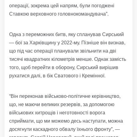
операції, зокрема цей напрям, були погоджені
Ставкою верховного головнокомандувача”.
Одна з переможних битв, яку спланував Сирський
— бої за Харківщину у 2022-му. Пізніше він визнав,
що під час операції планували звільнити на дві
тисячі квадратних кілометрів менше. Однак замість
того, щоб перейти в оборону, Сирський вирішив
рухатися далі, в бік Сватового і Кремінної.
“Він переконав військово-політичне керівництво,
що, не маючи великих резервів, за допомогою
військових хитрощів і неготовності ворога
сприймати, що ми можемо десь наступати, можна
досягнути каскадного обвалу їхнього фронту”, —