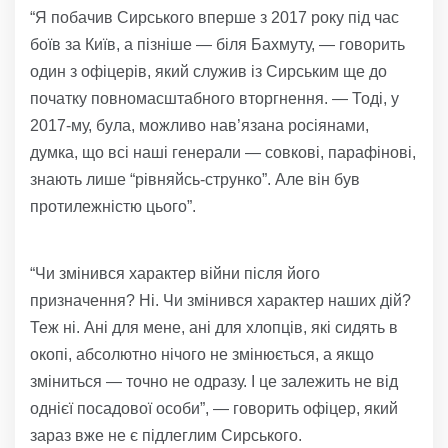
“Я побачив Сирського вперше з 2017 року під час
боїв за Київ, а пізніше — біля Бахмуту, — говорить
один з офіцерів, який служив із Сирським ще до
початку повномасштабного вторгнення. — Тоді, у
2017-му, була, можливо нав’язана росіянами,
думка, що всі наші генерали — совкові, парафінові,
знають лише “рівняйсь-струнко”. Але він був
протилежністю цього”.
“Чи змінився характер війни після його
призначення? Ні. Чи змінився характер наших дій?
Теж ні. Ані для мене, ані для хлопців, які сидять в
окопі, абсолютно нічого не змінюється, а якщо
зміниться — точно не одразу. І це залежить не від
однієї посадової особи”, — говорить офіцер, який
зараз вже не є підлеглим Сирського.