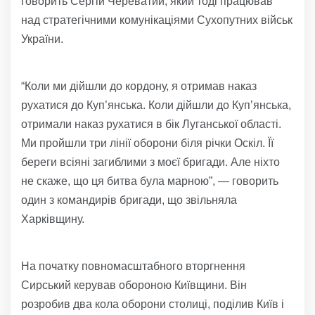
говорить Сергій Череватий, який тоді працював
над стратегічними комунікаціями Сухопутних військ
України.
“Коли ми дійшли до кордону, я отримав наказ
рухатися до Куп’янська. Коли дійшли до Куп’янська,
отримали наказ рухатися в бік Луганської області.
Ми пройшли три лінії оборони біля річки Оскіл. Її
береги всіяні загиблими з моєї бригади. Але ніхто
не скаже, що ця битва була марною”, — говорить
один з командирів бригади, що звільняла
Харківщину.
На початку повномасштабного вторгнення
Сирський керував обороною Київщини. Він
розробив два кола оборони столиці, поділив Київ і