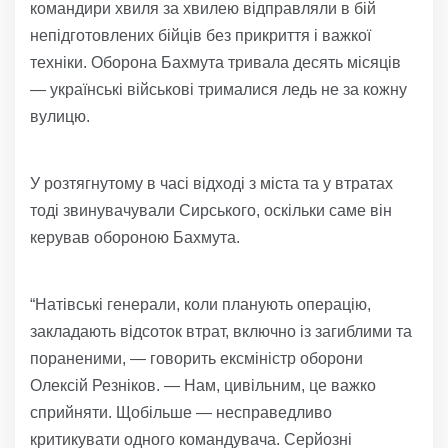
командири хвиля за хвилею відправляли в бій
непідготовлених бійців без прикриття і важкої
техніки. Оборона Бахмута тривала десять місяців
— українські військові трималися ледь не за кожну
вулицю.
У розтягнутому в часі відході з міста та у втратах
тоді звинувачували Сирського, оскільки саме він
керував обороною Бахмута.
“Натівські генерали, коли планують операцію,
закладають відсоток втрат, включно із загиблими та
пораненими, — говорить ексміністр оборони
Олексій Резніков. — Нам, цивільним, це важко
сприйняти. Щобільше — несправедливо
критикувати одного командувача. Серйозні