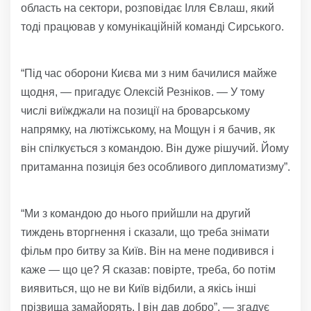
область на сектори, розповідає Ілля Євлаш, який
тоді працював у комунікаційній команді Сирського.
“Під час оборони Києва ми з ним бачилися майже
щодня, — пригадує Олексій Резніков. — У тому
числі виїжджали на позиції на броварському
напрямку, на лютіжському, на Мощун і я бачив, як
він спілкується з командою. Він дуже рішучий. Йому
притаманна позиція без особливого дипломатизму”.
“Ми з командою до нього прийшли на другий
тиждень вторгнення і сказали, що треба знімати
фільм про битву за Київ. Він на мене подивився і
каже — що це? Я сказав: повірте, треба, бо потім
виявиться, що не ви Київ відбили, а якісь інші
прізвища замайорять. І він дав добро”, — згадує