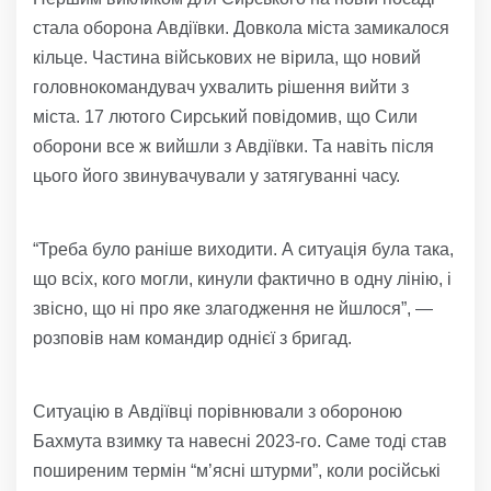
стала оборона Авдіївки. Довкола міста замикалося
кільце. Частина військових не вірила, що новий
головнокомандувач ухвалить рішення вийти з
міста. 17 лютого Сирський повідомив, що Сили
оборони все ж вийшли з Авдіївки. Та навіть після
цього його звинувачували у затягуванні часу.
“Треба було раніше виходити. А ситуація була така,
що всіх, кого могли, кинули фактично в одну лінію, і
звісно, що ні про яке злагодження не йшлося”, —
розповів нам командир однієї з бригад.
Ситуацію в Авдіївці порівнювали з обороною
Бахмута взимку та навесні 2023-го. Саме тоді став
поширеним термін “м’ясні штурми”, коли російські