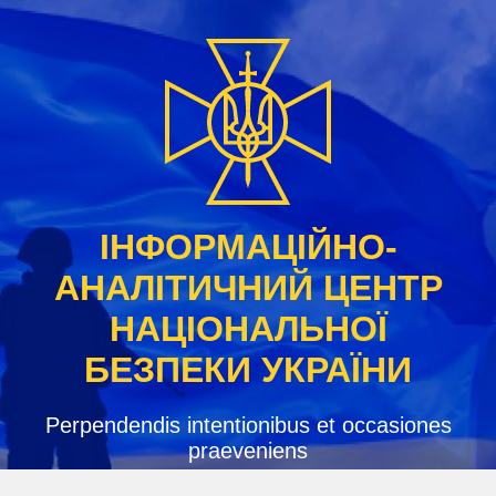
Skip
to
content
ІНФОРМАЦІЙНО-
АНАЛІТИЧНИЙ ЦЕНТР
НАЦІОНАЛЬНОЇ
БЕЗПЕКИ УКРАЇНИ
Perpendendis intentionibus et occasiones
praeveniens