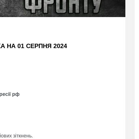
 НА 01 СЕРПНЯ 2024
ресії р
ф
ових зіткнень.