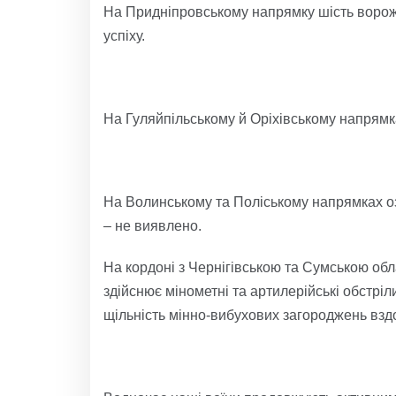
На Придніпровському напрямку шість ворож
успіху.
На Гуляйпільському й Оріхівському напрямк
На Волинському та Поліському напрямках о
– не виявлено.
На кордоні з Чернігівською та Сумською обл
здійснює мінометні та артилерійські обстріл
щільність мінно-вибухових загороджень взд