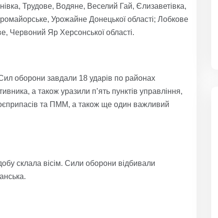
івка, Трудове, Водяне, Веселий Гай, Єлизаветівка,
ромайорське, Урожайне Донецької області; Лобкове
ве, Червоний Яр Херсонської області.
я Сил оборони завдали 18 ударів по районах
вника, а також уразили п’ять пунктів управління,
 боєприпасів та ПММ, а також ще один важливий
 добу склала вісім. Сили оборони відбивали
анська.