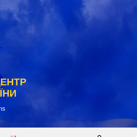
ЦЕНТР
ЇНИ
ns