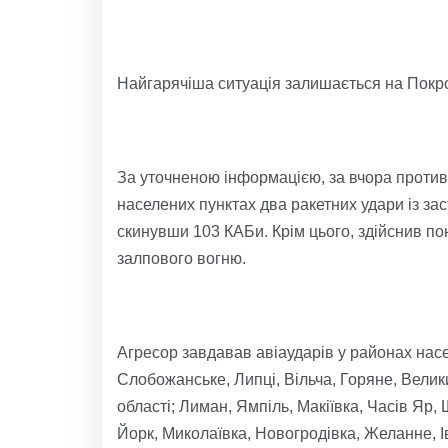
Найгарячіша ситуація залишається на Покр
За уточненою інформацією, за вчора противн
населених пунктах два ракетних удари із зас
скинувши 103 КАБи. Крім цього, здійснив пон
залпового вогню.
Агресор завдавав авіаударів у районах насе
Слобожанське, Липці, Вільча, Горяне, Велик
області; Лиман, Ямпіль, Макіївка, Часів Яр
Йорк, Миколаївка, Новогродівка, Желанне, І