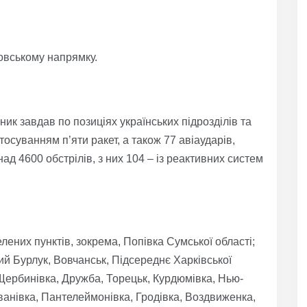
овському напрямку.
ик завдав по позиціях українських підрозділів та
тосуванням п’яти ракет, а також 77 авіаударів,
ад 4600 обстрілів, з них 104 – із реактивних систем
лених пунктів, зокрема, Попівка Сумської області;
ий Бурлук, Вовчанськ, Підсереднє Харківської
, Щербинівка, Дружба, Торецьк, Курдюмівка, Нью-
ванівка, Пантелеймонівка, Гродівка, Воздвиженка,