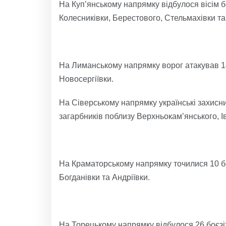
На Куп’янському напрямку відбулося вісім б
Колесниківки, Берестового, Стельмахівки та
На Лиманському напрямку ворог атакував 14 
Новосергіївки.
На Сіверському напрямку українські захисни
загарбників поблизу Верхньокам’янського, Ів
На Краматорському напрямку точилися 10 бо
Богданівки та Андріївки.
На Торецькому напрямку відбулося 26 боєзі