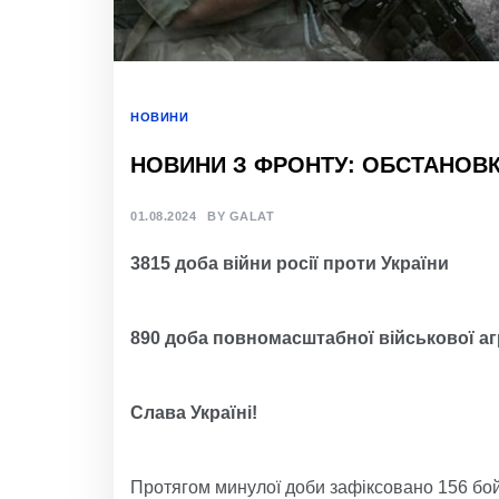
НОВИНИ
НОВИНИ З ФРОНТУ: ОБСТАНОВКА
01.08.2024
BY
GALAT
3
815
доба війни росії проти України
890
доба
повно
масштабної
військов
ої аг
Слава Україні!
Протягом минулої доби зафіксовано 156 бой