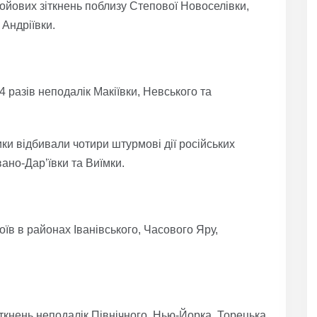
ойових зіткнень поблизу Степової Новоселівки,
 Андріївки.
разів неподалік Макіївки, Невського та
ки відбивали чотири штурмові дії російських
ано-Дар’ївки та Виїмки.
їв в районах Іванівського, Часового Яру,
ткнень неподалік Північного, Нью-Йорка, Торецька