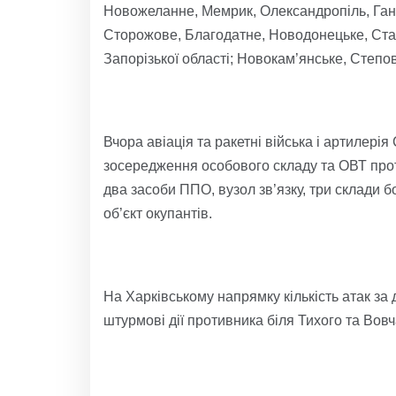
Новожеланне, Мемрик, Олександропіль, Ганн
Сторожове, Благодатне, Новодонецьке, Ста
Запорізької області; Новокам’янське, Степо
Вчора авіація та ракетні війська і артилері
зосередження особового складу та ОВТ проти
два засоби ППО, вузол зв’язку, три склади
об’єкт окупантів.
На Харківському напрямку кількість атак за
штурмові дії противника біля Тихого та Вовч