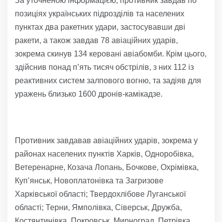
За уточненою інформацією, противник завдав по
позиціях українських підрозділів та населених
пунктах два ракетних удари, застосувавши дві
ракети, а також завдав 78 авіаційних ударів,
зокрема скинув 134 керовані авіабомби. Крім цього,
здійснив понад п’ять тисяч обстрілів, з них 112 із
реактивних систем залпового вогню, та задіяв для
уражень близько 1600 дронів-камікадзе.
Противник завдавав авіаційних ударів, зокрема у
районах населених пунктів Харків, Одноробівка,
Ветеренарне, Козача Лопань, Бочкове, Охрімівка,
Куп’янськ, Новоплатонівка та Загризове
Харківської області; Твердохлібове Луганської
області; Терни, Ямполівка, Сіверськ, Дружба,
Костянтинівка, Покровськ, Мирноград, Петрівка,