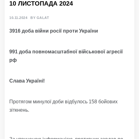
10 ЛИСТОПАДА 2024
10.11.2024
BY
GALAT
3
9
1
6
доба війни росії проти України
9
9
1
доба
повно
масштабної
військов
ої агресії
р
ф
Слава Україні!
Протягом минулої доби відбулось 158 бойових
зіткнень.