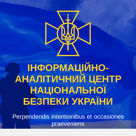
Skip
to
content
ІНФОРМАЦІЙНО-
АНАЛІТИЧНИЙ ЦЕНТР
НАЦІОНАЛЬНОЇ
БЕЗПЕКИ УКРАЇНИ
Perpendendis intentionibus et occasiones
praeveniens