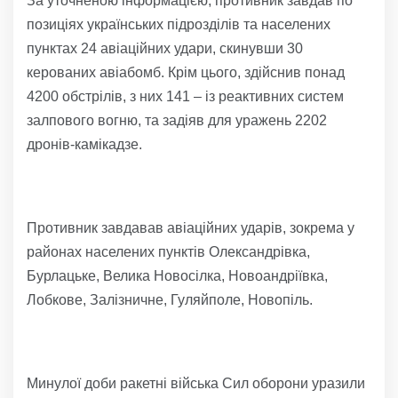
За уточненою інформацією, противник завдав по
позиціях українських підрозділів та населених
пунктах 24 авіаційних удари, скинувши 30
керованих авіабомб. Крім цього, здійснив понад
4200 обстрілів, з них 141 – із реактивних систем
залпового вогню, та задіяв для уражень 2202
дронів-камікадзе.
Противник завдавав авіаційних ударів, зокрема у
районах населених пунктів Олександрівка,
Бурлацьке, Велика Новосілка, Новоандріївка,
Лобкове, Залізничне, Гуляйполе, Новопіль.
Минулої доби ракетні війська Сил оборони уразили