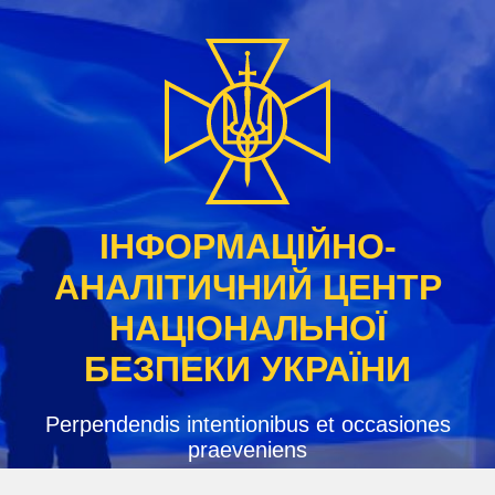
Skip
to
content
ІНФОРМАЦІЙНО-
АНАЛІТИЧНИЙ ЦЕНТР
НАЦІОНАЛЬНОЇ
БЕЗПЕКИ УКРАЇНИ
Perpendendis intentionibus et occasiones
praeveniens