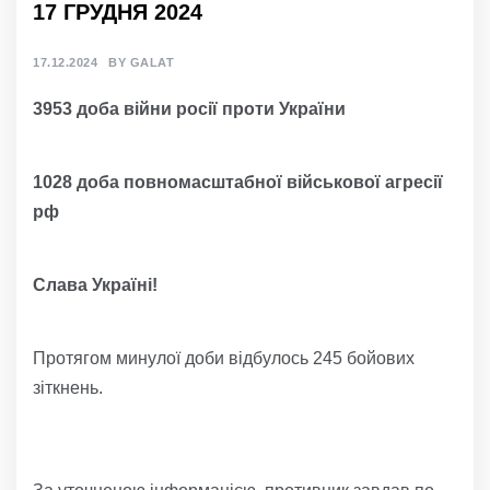
17 ГРУДНЯ 2024
17.12.2024
BY
GALAT
3
953
доба війни росії проти України
10
2
8
доба
повно
масштабної
військов
ої агресії
р
ф
Слава Україні!
Протягом минулої доби відбулось 245 бойових
зіткнень.