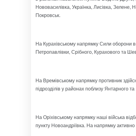
Нововасилівка, Українка, Лисівка, Зелене, 
Покровськ.
На Курахівському напрямку Сили оборони ві
Петропавлівки, Срібного, Курахового та Ше
На Времівському напрямку противник здійсни
підрозділів у районах поблизу Янтарного та
На Оріхівському напрямку наші війська від
пункту Новоандріївка. На напрямку активно