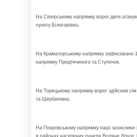
На Сіверському напрямку ворог двічі атакув
пункту Білогорівка.
На Краматорському напрямку зафіксовано 10 
напрямку Предтечиного та Ступочок.
На Торецькому напрямку ворог здійснив сім 
та Щербинівка.
На Покровському напрямку наші захисники з
в районах населених пунктів Водяне Друге,