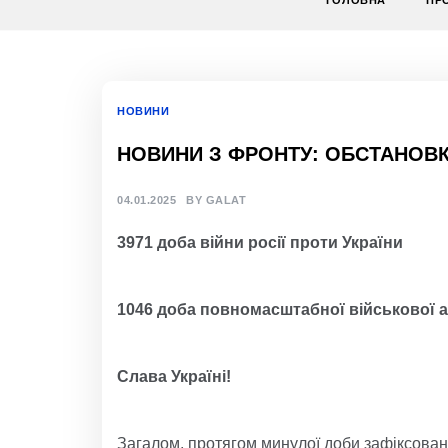
ГОЛОВНА
ПР
НОВИНИ
НОВИНИ З ФРОНТУ: ОБСТАНОВКА
04.01.2025
BY
GALAT
3
971
доба війни росії проти України
1046
доба
повно
масштабної
військов
ої 
Слава Україні!
Загалом, протягом минулої доби зафіксован