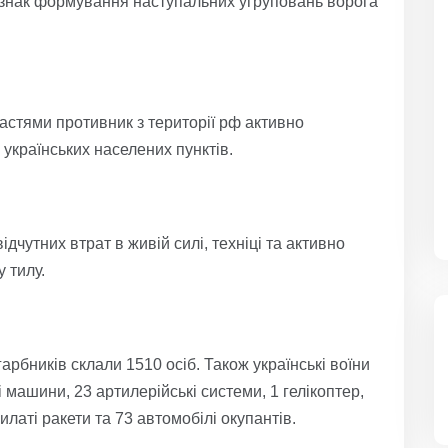
знак формування наступальних угруповань ворога
астями противник з території рф активно
 українських населених пунктів.
дчутних втрат в живій силі, техніці та активно
 тилу.
арбників склали 1510 осіб. Також українські воїни
 машини, 23 артилерійські системи, 1 гелікоптер,
латі ракети та 73 автомобілі окупантів.