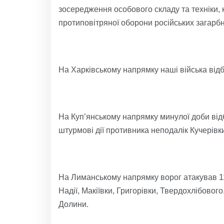
зосередження особового складу та техніки, 
протиповітряної оборони російських загарбн
На Харківському напрямку наші війська відб
На Куп’янському напрямку минулої доби від
штурмові дії противника неподалік Кучерівки
На Лиманському напрямку ворог атакував 11
Надії, Макіївки, Григорівки, Твердохлібово
Долини.