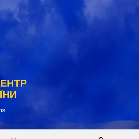
ЦЕНТР
ЇНИ
ns