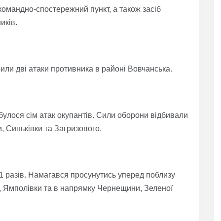
командно-спостережний пункт, а також засіб
иків.
или дві атаки противника в районі Вовчанська.
булося сім атак окупантів. Сили оборони відбивали
, Синьківки та Загризового.
 разів. Намагався просунутись уперед поблизу
го, Ямполівки та в напрямку Чернещини, Зеленої