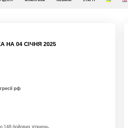
О ЦЕНТР
АНАЛІТИКА
НОВИНИ
СТАТТІ
 НА 04 СІЧНЯ 2025
агресії р
ф
о 148 бойових зіткнень.