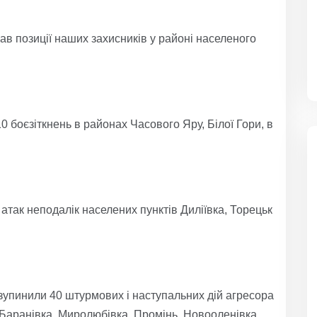
ав позиції наших захисників у районі населеного
боєзіткнень в районах Часового Яру, Білої Гори, в
атак неподалік населених пунктів Диліївка, Торецьк
упинили 40 штурмових і наступальних дій агресора
 Баранівка, Миролюбівка, Промінь, Новооленівка,