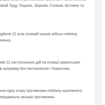
Новий Труд, Піщане, Звірове, Солоне, Котлине та
дбили 11 атак позицій наших військ поблизу
вченка.
в 11 наступальних дій на позиції українських
 в напрямку Костянтинополя і Новосілки.
били одну атаку противника поблизу населеного
 працювала авіація противника.