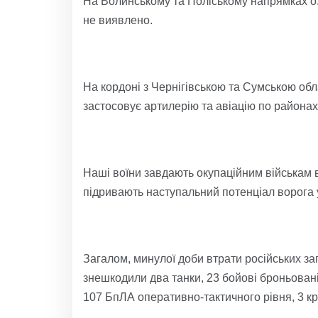
На Волинському та Поліському напрямках о
не виявлено.
На кордоні з Чернігівською та Сумською обл
застосовує артилерію та авіацію по районах
Наші воїни завдають окупаційним військам ві
підривають наступальний потенціал ворога у
Загалом, минулої доби втрати російських заг
знешкодили два танки, 23 бойові броньовані
107 БпЛА оперативно-тактичного рівня, 3 кри