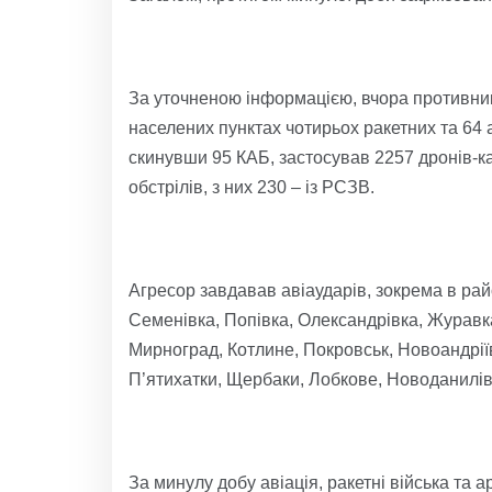
За уточненою інформацією, вчора противник 
населених пунктах чотирьох ракетних та 64 
скинувши 95 КАБ, застосував 2257 дронів-ка
обстрілів, з них 230 – із РСЗВ.
Агресор завдавав авіаударів, зокрема в райо
Семенівка, Попівка, Олександрівка, Журавка
Мирноград, Котлине, Покровськ, Новоандріїв
П’ятихатки, Щербаки, Лобкове, Новоданилівк
За минулу добу авіація, ракетні війська та