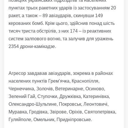
позиціях українських підрозділів та населених
пунктах трьох ракетних ударів із застосуванням 20
ракет, а також – 89 авіаударів, скинувши 149
керованих бомб. Крім цього, здійснив понад шість
тисяч триста обстрілів, з них 174 – із реактивних
систем залпового вогню, та залучив для уражень
2354 дрони-камікадзе.
Агресор завдавав авіаударів, зокрема в районах
населених пунктів Грем’ячка, Краснопілля,
Чернеччина, Золочів, Ветеринарне, Осиново,
Зелений Гай, Ступочки, Дружківка, Катеринівка,
Олександро-Шультине, Покровськ, Леонтовичі,
Муравка, Гродівка, Звірове, Оріхів, Святопетрівка,
Гуляйполе, Омельник, Придніпровське.