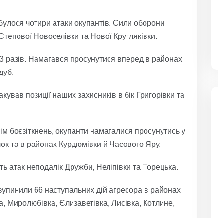
булося чотири атаки окупантів. Сили оборони
Степової Новоселівки та Нової Кругляківки.
3 разів. Намагався просунутися вперед в районах
дуб.
кував позиції наших захисників в бік Григорівки та
м боєзіткнень, окупанти намагалися просунутись у
ок та в районах Курдюмівки й Часового Яру.
ь атак неподалік Дружби, Неліпівки та Торецька.
упинили 66 наступальних дій агресора в районах
а, Миролюбівка, Єлизаветівка, Лисівка, Котлине,
.