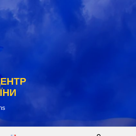
ЦЕНТР
ЇНИ
ns