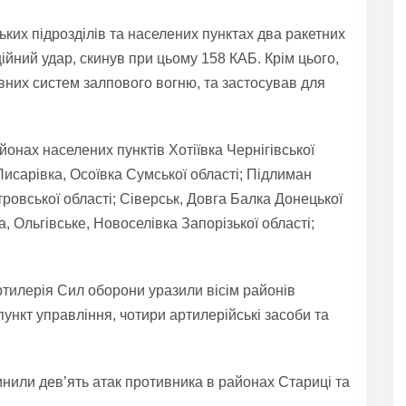
ьких підрозділів та населених пунктах два ракетних
ційний удар, скинув при цьому 158 КАБ. Крім цього,
ивних систем залпового вогню, та застосував для
йонах населених пунктів Хотіївка Чернігівської
Писарівка, Осоївка Сумської області; Підлиман
тровської області; Сіверськ, Довга Балка Донецької
, Ольгівське, Новоселівка Запорізької області;
артилерія Сил оборони уразили вісім районів
пункт управління, чотири артилерійські засоби та
нили дев’ять атак противника в районах Стариці та