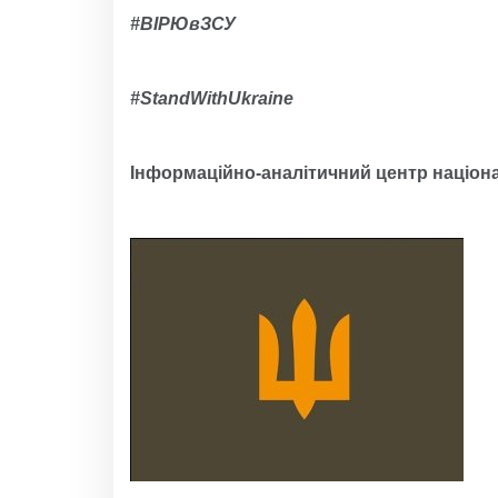
#ВІРЮвЗСУ
#
StandWithUkraine
Інформаційно-аналітичний центр націона