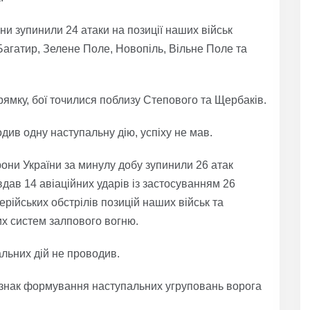
 зупинили 24 атаки на позиції наших військ
Багатир, Зелене Поле, Новопіль, Вільне Поле та
рямку, бої точилися поблизу Степового та Щербаків.
ив одну наступальну дію, успіху не мав.
они України за минулу добу зупинили 26 атак
авдав 14 авіаційних ударів із застосуванням 26
рійських обстрілів позицій наших військ та
их систем залпового вогню.
льних дій не проводив.
знак формування наступальних угруповань ворога