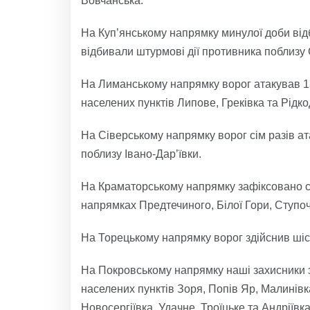
Вовчанська.
На Куп’янському напрямку минулої доби від
відбивали штурмові дії противника поблизу 
На Лиманському напрямку ворог атакував 1
населених пунктів Липове, Греківка та Рідко
На Сіверському напрямку ворог сім разів ата
поблизу Івано-Дар’ївки.
На Краматорському напрямку зафіксовано сі
напрямках Предтечиного, Білої Гори, Ступоч
На Торецькому напрямку ворог здійснив шіст
На Покровському напрямку наші захисники з
населених пунктів Зоря, Попів Яр, Малинівк
Новосергіївка, Удачне, Троїцьке та Андріївка