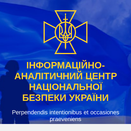
Skip
to
content
ІНФОРМАЦІЙНО-
АНАЛІТИЧНИЙ ЦЕНТР
НАЦІОНАЛЬНОЇ
БЕЗПЕКИ УКРАЇНИ
Perpendendis intentionibus et occasiones
praeveniens