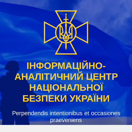
Skip
to
content
ІНФОРМАЦІЙНО-
АНАЛІТИЧНИЙ ЦЕНТР
НАЦІОНАЛЬНОЇ
БЕЗПЕКИ УКРАЇНИ
Perpendendis intentionibus et occasiones
praeveniens