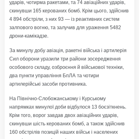
ударів, чотирма ракетами, та 74 авіаційних ударів,
скинувши 165 керованих бомб. Крім цього, здійснив
4 894 обстріли, з них 93 — із реактивних систем
залпового вогню, та залучив для ураження 5482
дрони-камікадзе.
За минулу добу авіація, ракетні війська і артилерія
Сил оборони уразили три райони зосередження
особового складу, озброєння й військової техніки,
два пункти управління БпЛА та чотири
артилерійські засоби противника.
На Північно-Слобожанському і Курському
напрямках минулої доби відбулося 13 боєзіткнень.
Крім того, ворог завдав двох авіаційних ударів,
скинувши шість керованих бомб, а також здійснив
160 обстрілів позицій наших військ і населених