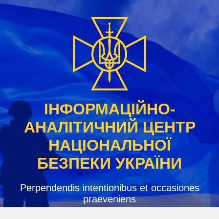
Skip
to
content
ІНФОРМАЦІЙНО-
АНАЛІТИЧНИЙ ЦЕНТР
НАЦІОНАЛЬНОЇ
БЕЗПЕКИ УКРАЇНИ
Perpendendis intentionibus et occasiones
praeveniens