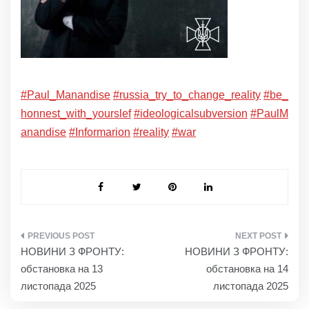
#Paul_Manandise
#russia_try_to_change_reality
#be_
honnest_with_yourslef
#іdeologicalsubversion
#PaulM
anandise
#Informarion
#reality
#war
НАВІГАЦІЯ
НОВИНИ З ФРОНТУ:
НОВИНИ З ФРОНТУ:
ЗАПИСІВ
обстановка на 13
обстановка на 14
листопада 2025
листопада 2025