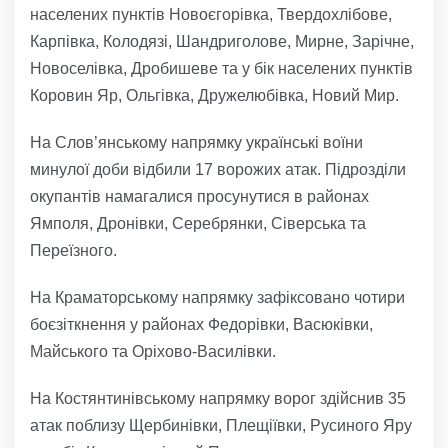
населених пунктів Новоєгорівка, Твердохлібове,
Карпівка, Колодязі, Шандриголове, Мирне, Зарічне,
Новоселівка, Дробишеве та у бік населених пунктів
Коровин Яр, Ольгівка, Дружелюбівка, Новий Мир.
На Слов’янському напрямку українські воїни
минулої доби відбили 17 ворожих атак. Підрозділи
окупантів намагалися просунутися в районах
Ямполя, Дронівки, Серебрянки, Сіверська та
Переїзного.
На Краматорському напрямку зафіксовано чотири
боєзіткнення у районах Федорівки, Васюківки,
Майського та Оріхово-Василівки.
На Костянтинівському напрямку ворог здійснив 35
атак поблизу Щербинівки, Плещіївки, Русиного Яру