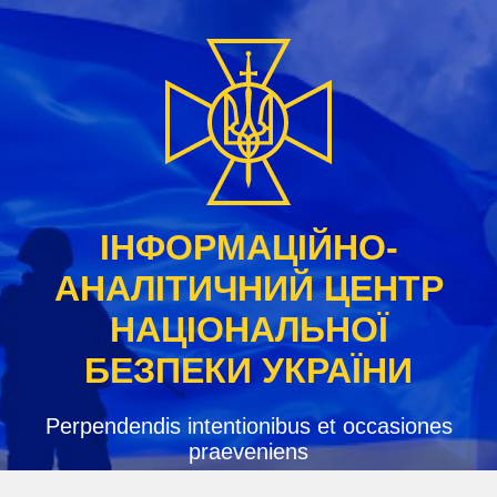
Skip
to
content
ІНФОРМАЦІЙНО-
АНАЛІТИЧНИЙ ЦЕНТР
НАЦІОНАЛЬНОЇ
БЕЗПЕКИ УКРАЇНИ
Perpendendis intentionibus et occasiones
praeveniens