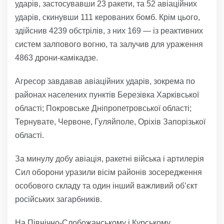
ударів, застосувавши 23 ракети, та 52 авіаційних
ударів, скинувши 111 керованих бомб. Крім цього,
здійснив 4239 обстрілів, з них 169 — із реактивних
систем залпового вогню, та залучив для ураження
4863 дрони-камікадзе.
Агресор завдавав авіаційних ударів, зокрема по
районах населених пунктів Березівка Харківської
області; Покровське Дніпропетровської області;
Тернувате, Червоне, Гуляйполе, Оріхів Запорізької
області.
За минулу добу авіація, ракетні війська і артилерія
Сил оборони уразили вісім районів зосередження
особового складу та один інший важливий об’єкт
російських загарбників.
На Північно-Слобожанському і Курському