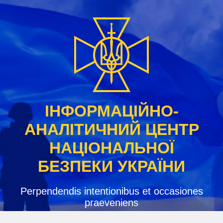
Skip
to
content
ІНФОРМАЦІЙНО-
АНАЛІТИЧНИЙ ЦЕНТР
НАЦІОНАЛЬНОЇ
БЕЗПЕКИ УКРАЇНИ
Perpendendis intentionibus et occasiones
praeveniens