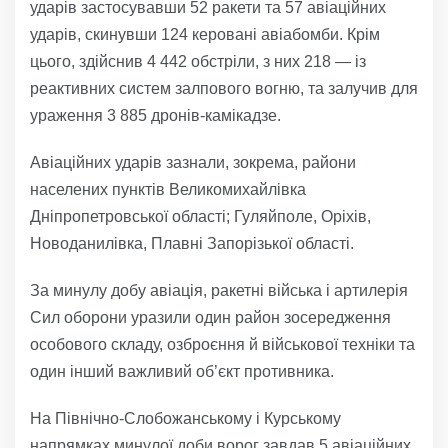
ударів застосувавши 52 ракети та 57 авіаційних
ударів, скинувши 124 керовані авіабомби. Крім
цього, здійснив 4 442 обстріли, з них 218 — із
реактивних систем залпового вогню, та залучив для
ураження 3 885 дронів-камікадзе.
Авіаційних ударів зазнали, зокрема, райони
населених пунктів Великомихайлівка
Дніпропетровської області; Гуляйполе, Оріхів,
Новоданилівка, Плавні Запорізької області.
За минулу добу авіація, ракетні війська і артилерія
Сил оборони уразили один район зосередження
особового складу, озброєння й військової техніки та
один інший важливий об’єкт противника.
На Північно-Слобожанському і Курському
напрямках минулої доби ворог завдав 5 авіаційних