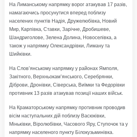
На Лиманському напрямку ворог атакував 17 разів,
намагаючись просунутися вперед поблизу
населених пунктів Надія, Дружелюбівка, Новий
Мир, Карпівка, Ставки, Зарічне, Дробишеве,
Шандриголове, Зелена Долина, Новоселівка, а
також у напрямку Олександрівки, Лиману та
Шийківки.
На Слов’янському напрямку у районах Ямполя,
Закітного, Верхньокам’янського, Серебрянки,
Діброви, Дронівки, Сіверська, Виїмки та Федорівки
противник 13 разів атакував позиції наших військ.
На Краматорському напрямку противник проводив
вісім наступальних дій поблизу Васюківки,
Міньківки, Віролюбівки, Часового Яру, Ступочок та у
напрямку населеного пункту Білокузьминівка.