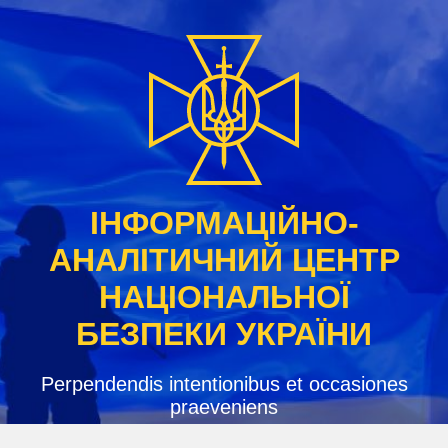
Skip
to
content
ІНФОРМАЦІЙНО-
АНАЛІТИЧНИЙ ЦЕНТР
НАЦІОНАЛЬНОЇ
БЕЗПЕКИ УКРАЇНИ
Perpendendis intentionibus et occasiones
praeveniens