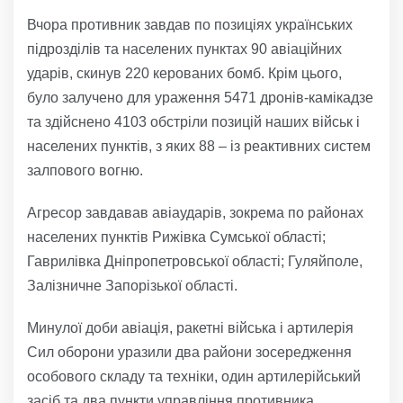
Вчора противник завдав по позиціях українських
підрозділів та населених пунктах 90 авіаційних
ударів, скинув 220 керованих бомб. Крім цього,
було залучено для ураження 5471 дронів-камікадзе
та здійснено 4103 обстріли позицій наших військ і
населених пунктів, з яких 88 – із реактивних систем
залпового вогню.
Агресор завдавав авіаударів, зокрема по районах
населених пунктів Рижівка Сумської області;
Гаврилівка Дніпропетровської області; Гуляйполе,
Залізничне Запорізької області.
Минулої доби авіація, ракетні війська і артилерія
Сил оборони уразили два райони зосередження
особового складу та техніки, один артилерійський
засіб та два пункти управління противника.