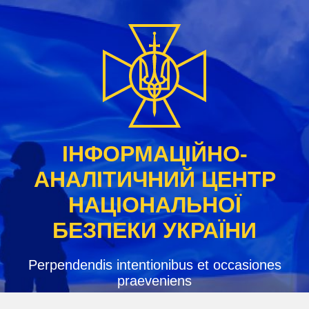
Skip
to
content
ІНФОРМАЦІЙНО-
АНАЛІТИЧНИЙ ЦЕНТР
НАЦІОНАЛЬНОЇ
БЕЗПЕКИ УКРАЇНИ
Perpendendis intentionibus et occasiones
praeveniens