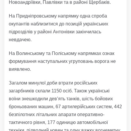
Новоандріївки, Павлівки та в районі Щербаків.
На Придніпровському напрямку одна спроба
окупантів наблизитися до позицій українських
підрозділів у районі Антонівки закінчилась
невдачею.
На Волинському та Поліському напрямках ознак
формування наступальних угруповань ворога не
виявлено.
Загалом минулої доби втрати російських
загарбників склали 1150 осіб. Також українські
воїни знешкодили дев’ять танків, шість бойових
броньованих машин, 67 артилерійських систем, 442
безпілотних літальних апарати оперативно-
тактичного рівня, 177 одиницю автомобільної
техніки, підводний човен та одну важку вогнеметну