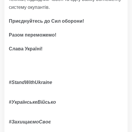
систему окупантів.
Приєднуйтесь до Сил оборони!
Разом переможемо!
Слава Україні!
#
StandWithUkraine
#УкраїнськеВійсько
#ЗахищаємоСвоє