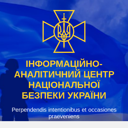
Skip
to
content
ІНФОРМАЦІЙНО-
АНАЛІТИЧНИЙ ЦЕНТР
НАЦІОНАЛЬНОЇ
БЕЗПЕКИ УКРАЇНИ
Perpendendis intentionibus et occasiones
praeveniens