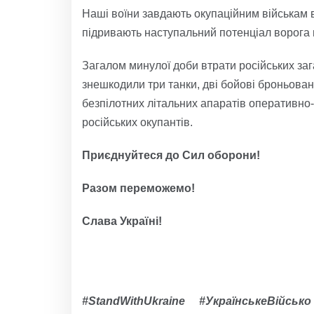
Наші воїни завдають окупаційним військам ві
підривають наступальний потенціал ворога в
Загалом минулої доби втрати російських зага
знешкодили три танки, дві бойові броньован
безпілотних літальних апаратів оперативно-
російських окупантів.
Приєднуйтеся до Сил оборони!
Разом переможемо!
Слава Україні!
#
StandWithUkraine
#УкраїнськеВійськ