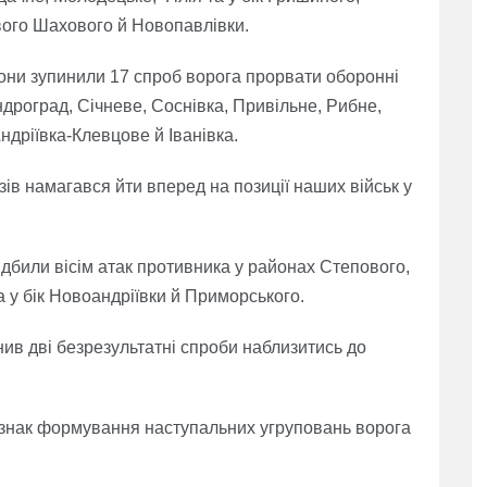
вого Шахового й Новопавлівки.
ни зупинили 17 спроб ворога прорвати оборонні
дроград, Січневе, Соснівка, Привільне, Рибне,
ндріївка-Клевцове й Іванівка.
ів намагався йти вперед на позиції наших військ у
дбили вісім атак противника у районах Степового,
 у бік Новоандріївки й Приморського.
ив дві безрезультатні спроби наблизитись до
знак формування наступальних угруповань ворога