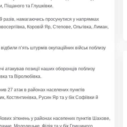
и, Піщаного та Глушківки.
9 разів, намагаючись просунутися у напрямках
восергіївка, Коровій Яр, Степове, Ольгівка, Лиман,
відбили п’ять штурмів окупаційних військ поблизу
і атакував позиції наших оборонців поблизу
вка та Віролюбівка.
ив 27 атак в районах населених пунктів
, Костянтинівка, Русин Яр та у бік Софіївки й
ових зіткнень у районах населених пунктів Шахове,
ачне, Молодецьке, Філія та у бік Гришиного,