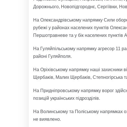
Дорожнього, Новопідгороднє, Сергіївки, Но
На Олександрівському напрямку Сили оборо
рубежі у районах населених пунктів Олексан
Першотравневе та у бік населених пунктів А
На Гуляйпільському напрямку агресор 11 раз
районі Гуляйполя.
На Оріхівському напрямку наші захисники ві
Щербаків, Малих Щербаків, Степногірська та
На Придніпровському напрямку ворог здійсн
позицій українських підрозділів.
На Волинському та Поліському напрямках о
не виявлено.