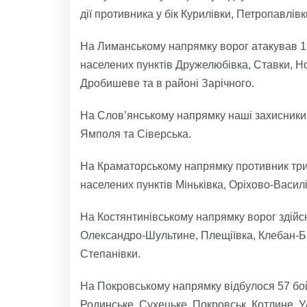
дії противника у бік Курилівки, Петропавлівк
На Лиманському напрямку ворог атакував 1
населених пунктів Дружелюбівка, Ставки, Но
Дробишеве та в районі Зарічного.
На Слов’янському напрямку наші захисники 
Ямполя та Сіверська.
На Краматорському напрямку противник трич
населених пунктів Міньківка, Оріхово-Василі
На Костянтинівському напрямку ворог здійсн
Олександро-Шультине, Плещіївка, Клебан-Бик
Степанівки.
На Покровському напрямку відбулося 57 бой
Родинське, Сухецьке, Покровськ, Котлине, Уд