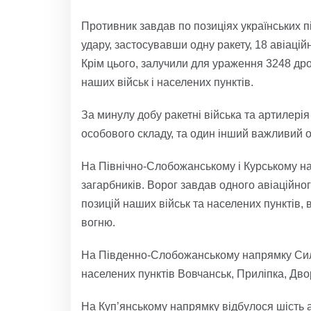
Противник завдав по позиціях українських п
удару, застосувавши одну ракету, 18 авіаці
Крім цього, залучили для ураження 3248 дро
наших військ і населених пунктів.
За минулу добу ракетні війська та артилер
особового складу, та один інший важливий об
На Північно-Слобожанському і Курському на
загарбників. Ворог завдав одного авіаційно
позицій наших військ та населених пунктів, 
вогню.
На Південно-Слобожанському напрямку Сили
населених пунктів Вовчанськ, Приліпка, Дворі
На Куп’янському напрямку відбулося шість 