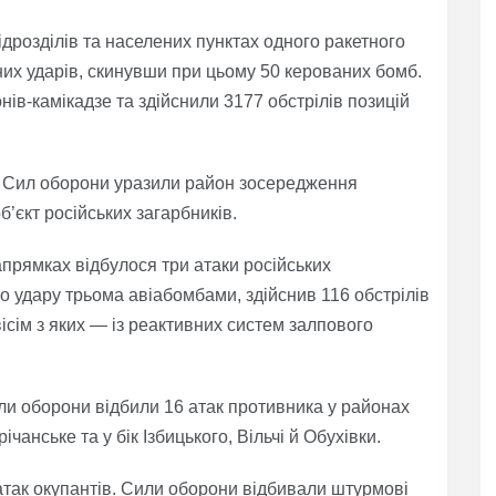
ідрозділів та населених пунктах одного ракетного
йних ударів, скинувши при цьому 50 керованих бомб.
нів-камікадзе та здійснили 3177 обстрілів позицій
ія Сил оборони уразили район зосередження
’єкт російських загарбників.
прямках відбулося три атаки російських
го удару трьома авіабомбами, здійснив 116 обстрілів
вісім з яких — із реактивних систем залпового
 оборони відбили 16 атак противника у районах
чанське та у бік Ізбицького, Вільчі й Обухівки.
атак окупантів. Сили оборони відбивали штурмові