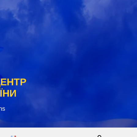
ЦЕНТР
ЇНИ
ns