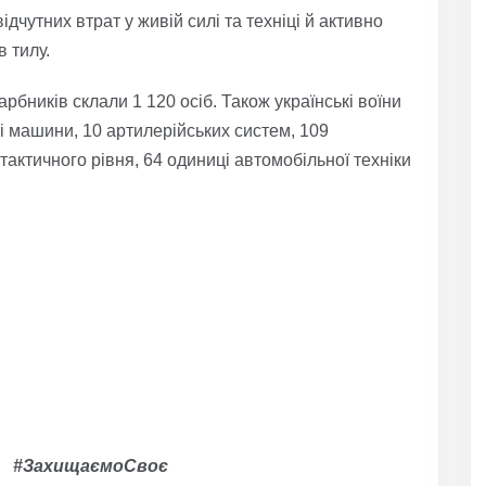
дчутних втрат у живій силі та техніці й активно
 тилу.
рбників склали 1 120 осіб. Також українські воїни
і машини, 10 артилерійських систем, 109
тактичного рівня, 64 одиниці автомобільної техніки
о #ЗахищаємоСвоє