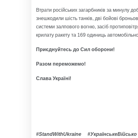
Втрати російських загарбників за минулу доб
знешкодили шість танків, дві бойові броньов
системи залпового вогню, засіб протиповітр
крилату ракету та 169 одиниць автомобільної
Приєднуйтесь до Сил оборони!
Разом переможемо!
Слава Україні!
#StandWithUkraine #УкраїнськеВійсь