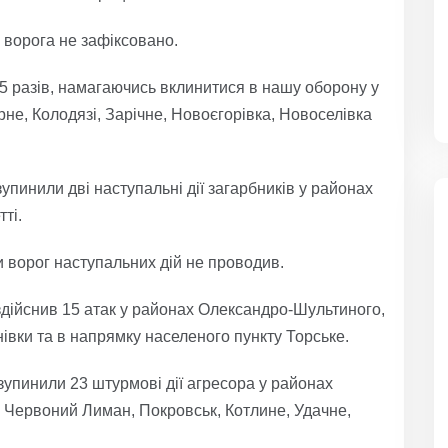
 ворога не зафіксовано.
 разів, намагаючись вклинитися в нашу оборону у
не, Колодязі, Зарічне, Новоєгорівка, Новоселівка
пинили дві наступальні дії загарбників у районах
ті.
 ворог наступальних дій не проводив.
дійснив 15 атак у районах Олександро-Шультиного,
івки та в напрямку населеного пункту Торське.
упинили 23 штурмові дії агресора у районах
 Червоний Лиман, Покровськ, Котлине, Удачне,