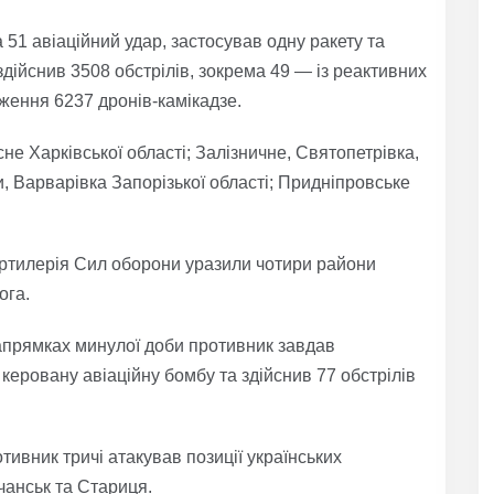
 51 авіаційний удар, застосував одну ракету та
здійснив 3508 обстрілів, зокрема 49 — із реактивних
ження 6237 дронів-камікадзе.
сне Харківської області; Залізничне, Святопетрівка,
, Варварівка Запорізької області; Придніпровське
і артилерія Сил оборони уразили чотири райони
ога.
апрямках минулої доби противник завдав
керовану авіаційну бомбу та здійснив 77 обстрілів
вник тричі атакував позиції українських
чанськ та Стариця.