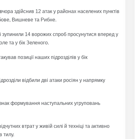
чора здійснив 12 атак у районах населених пунктів
бове, Вишневе та Рибне.
і зупинили 14 ворожих спроб просунутися вперед у
ле та у бік Зеленого.
акував позиції наших підрозділів у бік
дрозділи відбили дві атаки росіян у напрямку
ознак формування наступальних угруповань
дчутних втрат у живій силі й техніці та активно
 тилу.