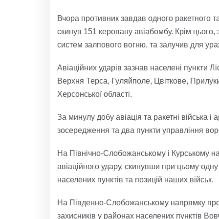
Вчора противник завдав одного ракетного та
скинув 151 керовану авіабомбу. Крім цього, 
систем залпового вогню, та залучив для ура
Авіаційних ударів зазнав населені пункти Лі
Верхня Терса, Гуляйполе, Цвіткове, Прилуки
Херсонської області.
За минулу добу авіація та ракетні війська 
зосередження та два пункти управління вор
На Північно-Слобожанському і Курському н
авіаційного удару, скинувши при цьому одну 
населених пунктів та позицій наших військ.
На Південно-Слобожанському напрямку проти
захисників у районах населених пунктів Вов