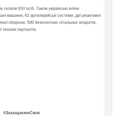
у склали 910 осіб. Також українські воїни
ані машини, 42 артилерійські системи, дві реактивні
яної оборони, 590 безпілотних літальних апаратів,
 техніки окупантів.
ко #ЗахищаємоСвоє