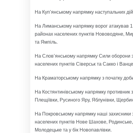
На Куп’янському напрямку наступальних дій
На Лиманському напрямку ворог атакував 15
районах населених пунктів Нововодяне, Мир
та Ямпіль.
На Слов’янському напрямку Сили оборони зу
населених пунктів Сіверськ та Сакко і Ванцет
На Краматорському напрямку з початку доби
На Костянтинівському напрямку противник з
Плещіївки, Русиного Яру, Яблунівки, Щербин
На Покровському напрямку наші захисники з
населених пунктів Нове Шахове, Родинське,
Молодецьке та у бік Новопавлівки.