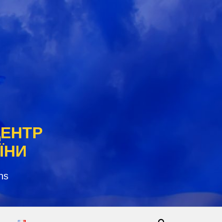
ЦЕНТР
ЇНИ
ns