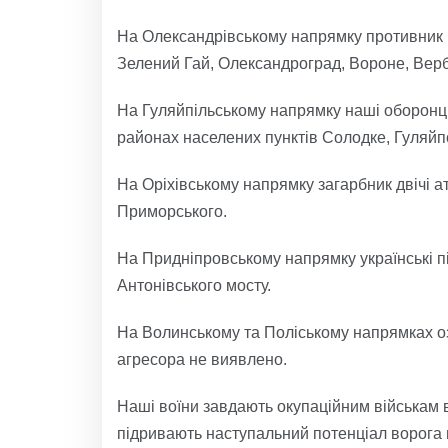
На Олександрівському напрямку противник в
Зелений Гай, Олександроград, Вороне, Вер
На Гуляйпільському напрямку наші оборонц
районах населених пунктів Солодке, Гуляйпо
На Оріхівському напрямку загарбник двічі ат
Приморського.
На Придніпровському напрямку українські пі
Антонівського мосту.
На Волинському та Поліському напрямках 
агресора не виявлено.
Наші воїни завдають окупаційним військам ві
підривають наступальний потенціал ворога в