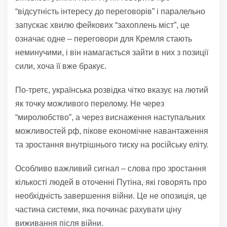
“відсутність інтересу до переговорів” і паралельно
запускає хвилю фейкових “захоплень міст”, це
означає одне – переговори для Кремля стають
неминучими, і він намагається зайти в них з позиції
сили, хоча її вже бракує.
По-третє, українська розвідка чітко вказує на лютий
як точку можливого перелому. Не через
“миролюбство”, а через виснаження наступальних
можливостей рф, пікове економічне навантаження
та зростання внутрішнього тиску на російську еліту.
Особливо важливий сигнал – слова про зростання
кількості людей в оточенні Путіна, які говорять про
необхідність завершення війни. Це не опозиція, це
частина системи, яка починає рахувати ціну
виживання після війни.