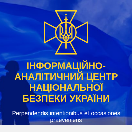
Skip
to
content
ІНФОРМАЦІЙНО-
АНАЛІТИЧНИЙ ЦЕНТР
НАЦІОНАЛЬНОЇ
БЕЗПЕКИ УКРАЇНИ
Perpendendis intentionibus et occasiones
praeveniens