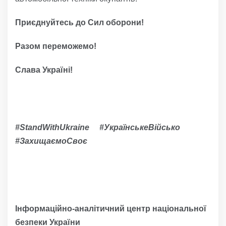
Приєднуйтесь до Сил оборони!
Разом переможемо!
Слава Україні!
#StandWithUkraine #УкраїнськеВійсько
#ЗахищаємоСвоє
Інформаційно-аналітичний центр національної
безпеки України