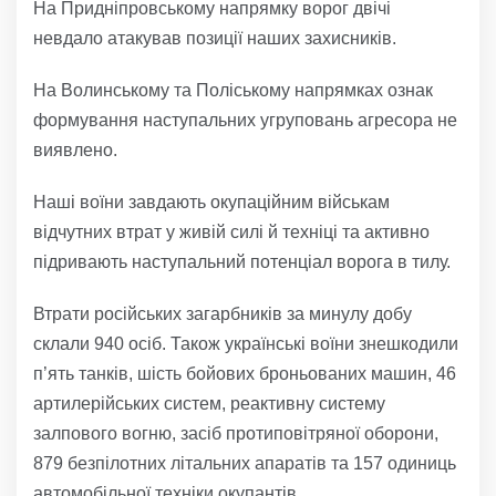
На Придніпровському напрямку ворог двічі
невдало атакував позиції наших захисників.
На Волинському та Поліському напрямках ознак
формування наступальних угруповань агресора не
виявлено.
Наші воїни завдають окупаційним військам
відчутних втрат у живій силі й техніці та активно
підривають наступальний потенціал ворога в тилу.
Втрати російських загарбників за минулу добу
склали 940 осіб. Також українські воїни знешкодили
п’ять танків, шість бойових броньованих машин, 46
артилерійських систем, реактивну систему
залпового вогню, засіб протиповітряної оборони,
879 безпілотних літальних апаратів та 157 одиниць
автомобільної техніки окупантів.