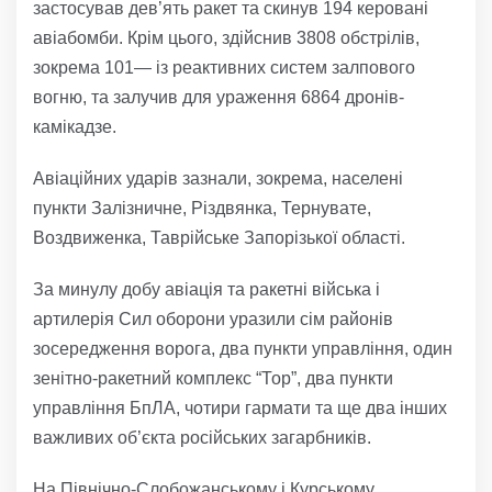
застосував дев’ять ракет та скинув 194 керовані
авіабомби. Крім цього, здійснив 3808 обстрілів,
зокрема 101— із реактивних систем залпового
вогню, та залучив для ураження 6864 дронів-
камікадзе.
Авіаційних ударів зазнали, зокрема, населені
пункти Залізничне, Різдвянка, Тернувате,
Воздвиженка, Таврійське Запорізької області.
За минулу добу авіація та ракетні війська і
артилерія Сил оборони уразили сім районів
зосередження ворога, два пункти управління, один
зенітно-ракетний комплекс “Тор”, два пункти
управління БпЛА, чотири гармати та ще два інших
важливих об’єкта російських загарбників.
На Північно-Слобожанському і Курському