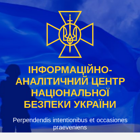
Skip
to
content
ІНФОРМАЦІЙНО-
АНАЛІТИЧНИЙ ЦЕНТР
НАЦІОНАЛЬНОЇ
БЕЗПЕКИ УКРАЇНИ
Perpendendis intentionibus et occasiones
praeveniens