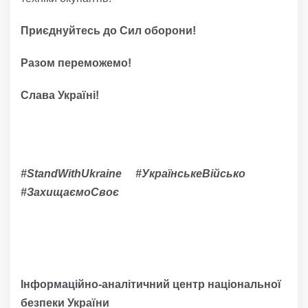
Приєднуйтесь до Сил оборони!
Разом переможемо!
Слава Україні!
#StandWithUkraine #УкраїнськеВійсько
#ЗахищаємоСвоє
Інформаційно-аналітичний центр національної
безпеки України