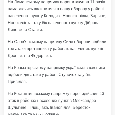
На Лиманському напрямку ворог атакував 11 разів,
намагаючись вклинитися в нашу оборону у районі
населеного пункту Колодязі, Новоєгорівка, Зарічне,
Новоселівка, та у бік населеного пункту Діброва,
Липове та Ставки.
На Слов’янському напрямку Сили оборони відбили
три атаки противника у районах населених пунктів
Дронівка та Федорівка.
На Краматорському напрямку українські захисники
відбили дві атаки у районі Ступочок та у бік
Привілля.
На Костянтинівському напрямку ворог здійснив 13
атак в районах населених пунктів Олександро-
Шультине, Плещіївка, Іванопілля, Бересток,
Яблунівка та у бік Софіївки.