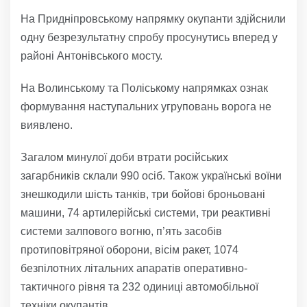
На Придніпровському напрямку окупанти здійснили
одну безрезультатну спробу просунутись вперед у
районі Антонівського мосту.
На Волинському та Поліському напрямках ознак
формування наступальних угруповань ворога не
виявлено.
Загалом минулої доби втрати російських
загарбників склали 990 осіб. Також українські воїни
знешкодили шість танків, три бойові броньовані
машини, 74 артилерійські системи, три реактивні
системи залпового вогню, п’ять засобів
протиповітряної оборони, вісім ракет, 1074
безпілотних літальних апаратів оперативно-
тактичного рівня та 232 одиниці автомобільної
техніки окупантів.