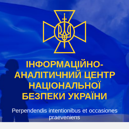
Skip
to
content
ІНФОРМАЦІЙНО-
АНАЛІТИЧНИЙ ЦЕНТР
НАЦІОНАЛЬНОЇ
БЕЗПЕКИ УКРАЇНИ
Perpendendis intentionibus et occasiones
praeveniens