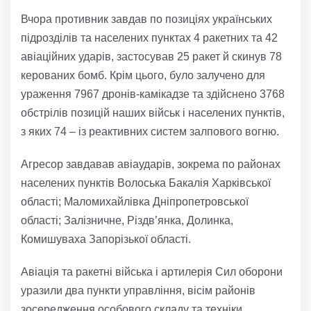
Вчора противник завдав по позиціях українських
підрозділів та населених пунктах 4 ракетних та 42
авіаційних ударів, застосував 25 ракет й скинув 78
керованих бомб. Крім цього, було залучено для
ураження 7967 дронів-камікадзе та здійснено 3768
обстрілів позицій наших військ і населених пунктів,
з яких 74 – із реактивних систем залпового вогню.
Агресор завдавав авіаударів, зокрема по районах
населених пунктів Волоська Бакалія Харківської
області; Маломихайлівка Дніпропетровської
області; Залізничне, Різдв’янка, Долинка,
Комишуваха Запорізької області.
Авіація та ракетні війська і артилерія Сил оборони
уразили два пункти управління, вісім районів
зосередження особового складу та техніки