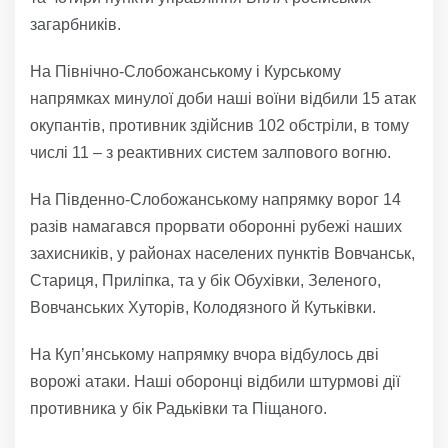
загарбників.
На Північно-Слобожанському і Курському
напрямках минулої доби наші воїни відбили 15 атак
окупантів, противник здійснив 102 обстріли, в тому
числі 11 – з реактивних систем залпового вогню.
На Південно-Слобожанському напрямку ворог 14
разів намагався прорвати оборонні рубежі наших
захисників, у районах населених пунктів Вовчанськ,
Стариця, Приліпка, та у бік Обухівки, Зеленого,
Вовчанських Хуторів, Колодязного й Кутьківки.
На Куп’янському напрямку вчора відбулось дві
ворожі атаки. Наші оборонці відбили штурмові дії
противника у бік Радьківки та Піщаного.