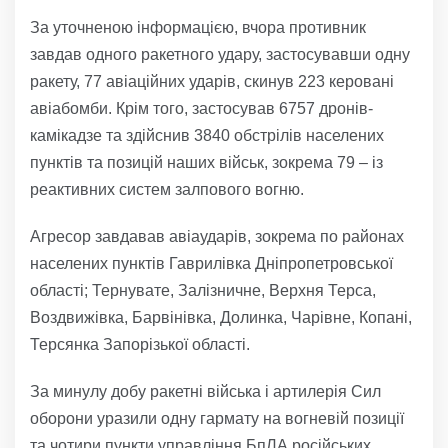
За уточненою інформацією, вчора противник
завдав одного ракетного удару, застосувавши одну
ракету, 77 авіаційних ударів, скинув 223 керовані
авіабомби. Крім того, застосував 6757 дронів-
камікадзе та здійснив 3840 обстрілів населених
пунктів та позицій наших військ, зокрема 79 – із
реактивних систем залпового вогню.
Агресор завдавав авіаударів, зокрема по районах
населених пунктів Гаврилівка Дніпропетровської
області; Тернувате, Залізничне, Верхня Терса,
Воздвижівка, Барвінівка, Долинка, Чарівне, Копані,
Терсянка Запорізької області.
За минулу добу ракетні війська і артилерія Сил
оборони уразили одну гармату на вогневій позиції
та чотири пункти управління БпЛА російських