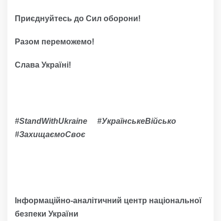
Приєднуйтесь до Сил оборони!
Разом переможемо!
Слава Україні!
#StandWithUkraine #УкраїнськеВійсько
#ЗахищаємоСвоє
Інформаційно-аналітичний центр національної
безпеки України