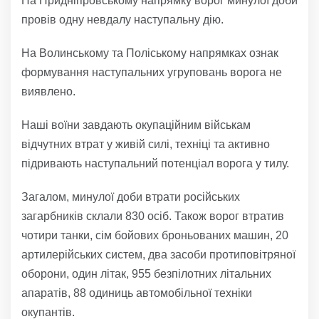
На Придніпровському напрямку ворог минулої доби
провів одну невдалу наступальну дію.
На Волинському та Поліському напрямках ознак
формування наступальних угруповань ворога не
виявлено.
Наші воїни завдають окупаційним військам
відчутних втрат у живій силі, техніці та активно
підривають наступальний потенціал ворога у тилу.
Загалом, минулої доби втрати російських
загарбників склали 830 осіб. Також ворог втратив
чотири танки, сім бойових броньованих машин, 20
артилерійських систем, два засоби протиповітряної
оборони, один літак, 955 безпілотних літальних
апаратів, 88 одиниць автомобільної техніки
окупантів.