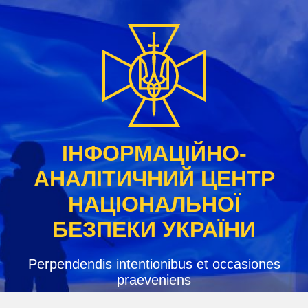
Skip
to
content
ІНФОРМАЦІЙНО-
АНАЛІТИЧНИЙ ЦЕНТР
НАЦІОНАЛЬНОЇ
БЕЗПЕКИ УКРАЇНИ
Perpendendis intentionibus et occasiones
praeveniens