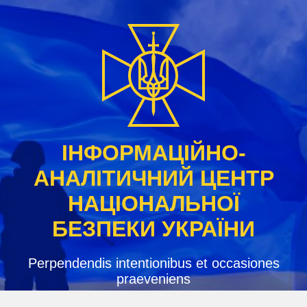
Skip
to
content
ІНФОРМАЦІЙНО-
АНАЛІТИЧНИЙ ЦЕНТР
НАЦІОНАЛЬНОЇ
БЕЗПЕКИ УКРАЇНИ
Perpendendis intentionibus et occasiones
praeveniens