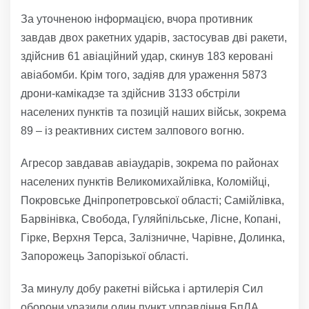
За уточненою інформацією, вчора противник
завдав двох ракетних ударів, застосував дві ракети,
здійснив 61 авіаційний удар, скинув 183 керовані
авіабомби. Крім того, задіяв для ураження 5873
дрони-камікадзе та здійснив 3133 обстріли
населених пунктів та позицій наших військ, зокрема
89 – із реактивних систем залпового вогню.
Агресор завдавав авіаударів, зокрема по районах
населених пунктів Великомихайлівка, Коломійці,
Покровське Дніпропетровської області; Самійлівка,
Барвінівка, Свобода, Гуляйпільське, Лісне, Копані,
Гірке, Верхня Терса, Залізничне, Чарівне, Долинка,
Запорожець Запорізької області.
За минулу добу ракетні війська і артилерія Сил
оборони уразили один пункт управління БпЛА