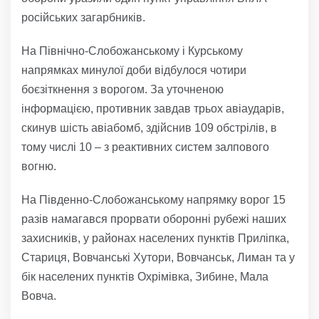
російських загарбників.
На Північно-Слобожанському і Курському
напрямках минулої доби відбулося чотири
боєзіткнення з ворогом. За уточненою
інформацією, противник завдав трьох авіаударів,
скинув шість авіабомб, здійснив 109 обстрілів, в
тому числі 10 – з реактивних систем залпового
вогню.
На Південно-Слобожанському напрямку ворог 15
разів намагався прорвати оборонні рубежі наших
захисників, у районах населених пунктів Приліпка,
Стариця, Вовчанські Хутори, Вовчанськ, Лиман та у
бік населених пунктів Охрімівка, Зибине, Мала
Вовча.