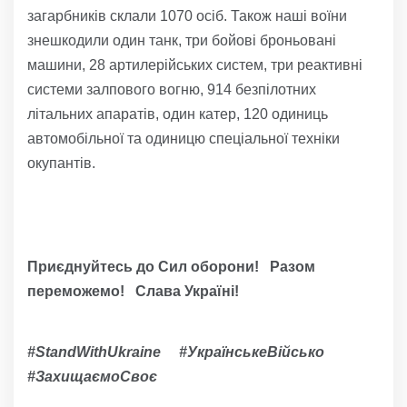
загарбників склали 1070 осіб. Також наші воїни
знешкодили один танк, три бойові броньовані
машини, 28 артилерійських систем, три реактивні
системи залпового вогню, 914 безпілотних
літальних апаратів, один катер, 120 одиниць
автомобільної та одиницю спеціальної техніки
окупантів.
Приєднуйтесь до Сил оборони! Разом
переможемо! Слава Україні!
#StandWithUkraine #УкраїнськеВійсько
#ЗахищаємоСвоє