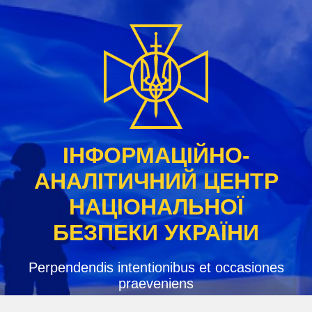
Skip
to
content
ІНФОРМАЦІЙНО-
АНАЛІТИЧНИЙ ЦЕНТР
НАЦІОНАЛЬНОЇ
БЕЗПЕКИ УКРАЇНИ
Perpendendis intentionibus et occasiones
praeveniens