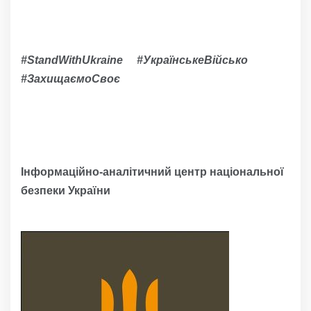
#StandWithUkraine #УкраїнськеВійсько
#ЗахищаємоСвоє
Інформаційно-аналітичний центр національної
безпеки України