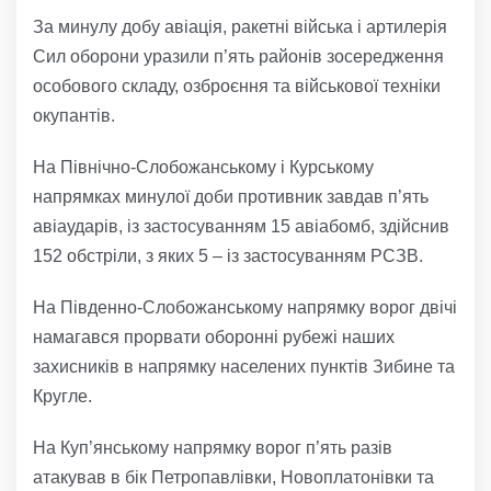
За минулу добу авіація, ракетні війська і артилерія
Сил оборони уразили п’ять районів зосередження
особового складу, озброєння та військової техніки
окупантів.
На Північно-Слобожанському і Курському
напрямках минулої доби противник завдав п’ять
авіаударів, із застосуванням 15 авіабомб, здійснив
152 обстріли, з яких 5 – із застосуванням РСЗВ.
На Південно-Слобожанському напрямку ворог двічі
намагався прорвати оборонні рубежі наших
захисників в напрямку населених пунктів Зибине та
Кругле.
На Куп’янському напрямку ворог п’ять разів
атакував в бік Петропавлівки, Новоплатонівки та