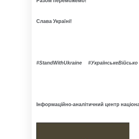
Разом переможемо!
Слава Україні!
#StandWithUkraine #УкраїнськеВійсь
Інформаційно-аналітичний центр націона