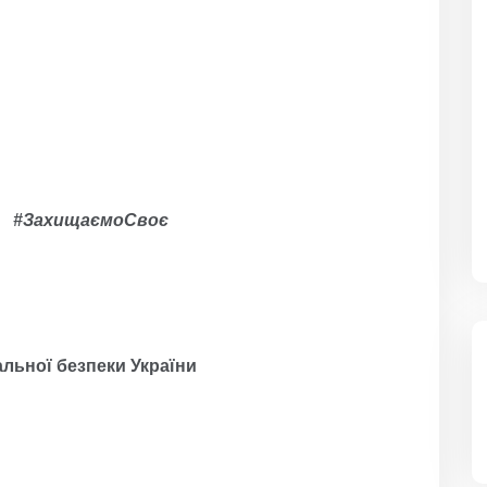
ко #ЗахищаємоСвоє
льної безпеки України