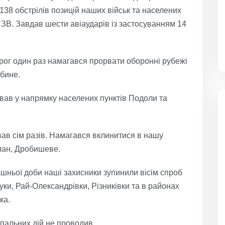
138 обстрілів позицій наших військ та населених
СЗВ. Завдав шести авіаударів із застосуванням 14
ог один раз намагався прорвати оборонні рубежі
ибине.
ував у напрямку населених пунктів Подоли та
ав сім разів. Намагався вклинитися в нашу
иман, Дробишеве.
ньої доби наші захисники зупинили вісім спроб
уки, Рай-Олександрівки, Різниківки та в районах
ка.
пальних дій не проводив.