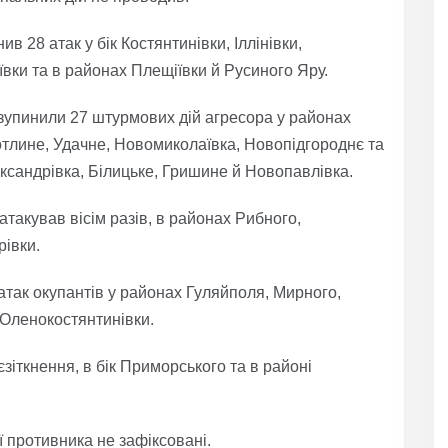
в 28 атак у бік Костянтинівки, Іллінівки,
ївки та в районах Плещіївки й Русиного Яру.
зупинили 27 штурмових дій агресора у районах
отлине, Удачне, Новомиколаївка, Новопідгороднє та
ександрівка, Білицьке, Гришине й Новопавлівка.
такував вісім разів, в районах Рибного,
івки.
атак окупантів у районах Гуляйполя, Мирного,
, Оленокостянтинівки.
зіткнення, в бік Приморського та в районі
 противника не зафіксовані.