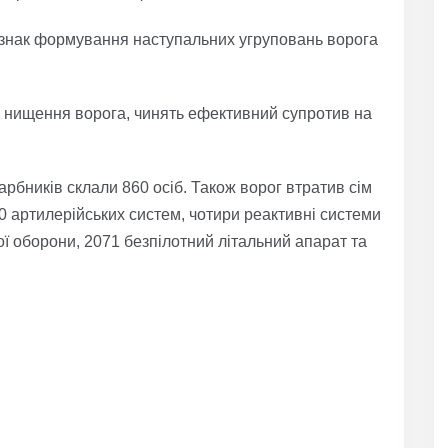
знак формування наступальних угруповань ворога
е нищення ворога, чинять ефективний супротив на
арбників склали 860 осіб. Також ворог втратив сім
0 артилерійських систем, чотири реактивні системи
ї оборони, 2071 безпілотний літальний апарат та