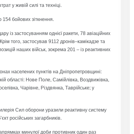
трат у живій силі та техніці.
 154 бойових зіткнення.
ру із застосуванням однієї ракети, 78 авіаційних
Крім того, застосував 9112 дронів–камікадзе та
позицій наших військ, зокрема 201 – із реактивних
йонах населених пунктів на Дніпропетровщині:
кій області: Нове Поле, Самійлівка, Воздвижівка,
селівка, Чарівне, Різдвянка, Таврійське; у
артилерія Сил оборони уразили реактивну систему
єкт російських загарбників.
апрямках минулої доби противник один раз