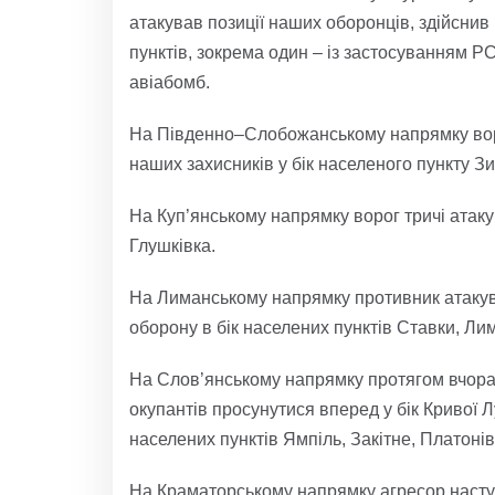
атакував позиції наших оборонців, здійснив 
пунктів, зокрема один – із застосуванням Р
авіабомб.
На Південно–Слобожанському напрямку вор
наших захисників у бік населеного пункту З
На Куп’янському напрямку ворог тричі атак
Глушківка.
На Лиманському напрямку противник атакув
оборону в бік населених пунктів Ставки, Л
На Слов’янському напрямку протягом вчораш
окупантів просунутися вперед у бік Кривої Л
населених пунктів Ямпіль, Закітне, Платонів
На Краматорському напрямку агресор насту