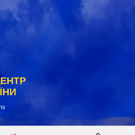
ЦЕНТР
ЇНИ
ns