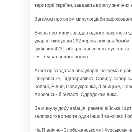
території України, завдають ворогу значних в
Загалом протягом минулої доби зафіксовано
Вчора противник завдав одного ракетного уда
ударів, скинувши 292 керованих авіабомби. 
здійснив 4231 обстріл населених пунктів та 
систем залпового вогню.
Агресор завдавав авіаударів, зокрема в ра
Покровське, Підгаврилівка, Орли; у Запорізь
Копані, Рівне, Новоукраїнка, Любицьке, Ново
Херсонській області: Одрадокам’янка.
За минулу добу авіація, ракетні війська і 
залпового вогню та один інший важливий об’
На Північно–Слобожанському і Курському н