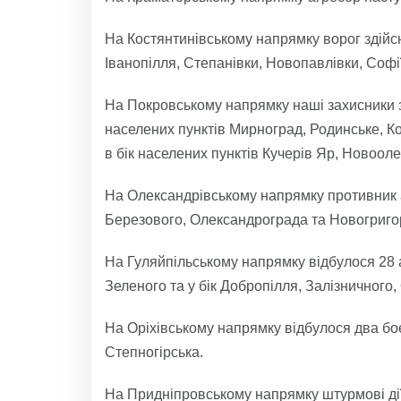
На Костянтинівському напрямку ворог здійсни
Іванопілля, Степанівки, Новопавлівки, Софі
На Покровському напрямку наші захисники 
населених пунктів Мирноград, Родинське, К
в бік населених пунктів Кучерів Яр, Новоол
На Олександрівському напрямку противник а
Березового, Олександрограда та Новогригор
На Гуляйпільському напрямку відбулося 28 
Зеленого та у бік Добропілля, Залізничного
На Оріхівському напрямку відбулося два боє
Степногірська.
На Придніпровському напрямку штурмові дії