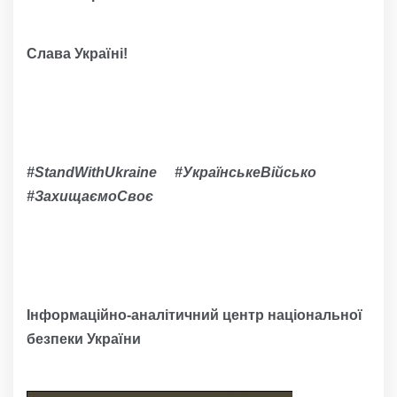
Слава Україні!
#StandWithUkraine #УкраїнськеВійсько
#ЗахищаємоСвоє
Інформаційно-аналітичний центр національної
безпеки України