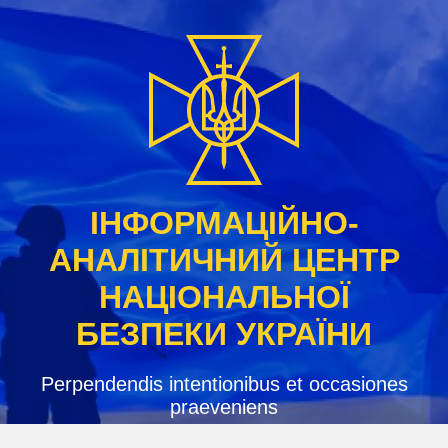
Skip
to
content
ІНФОРМАЦІЙНО-
АНАЛІТИЧНИЙ ЦЕНТР
НАЦІОНАЛЬНОЇ
БЕЗПЕКИ УКРАЇНИ
Perpendendis intentionibus et occasiones
praeveniens