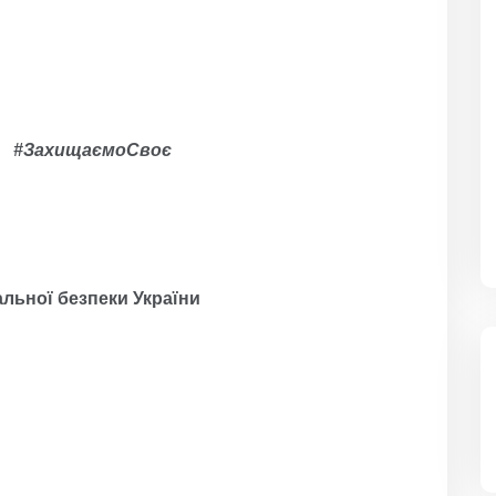
ко #ЗахищаємоСвоє
льної безпеки України