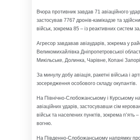
Вчора противник завдав 71 авіаційного удару
застосував 7767 дронів-камікадзе та здійсни
військ, зокрема 85 – із реактивних систем з
Агресор завдавав авіаударів, зокрема у райо
Великомихайлівка Дніпропетровської област
Микільське, Долинка, Чарівне, Копані Запорі
За минулу добу авіація, ракетні війська і 
зосередження особового складу окупантів.
На Північно-Слобожанському і Курському н
авіаційних ударів, застосувавши сім керова
військ та населених пунктів, зокрема п’ять 
вогню.
На Південно-Слобожанському напрямку прот