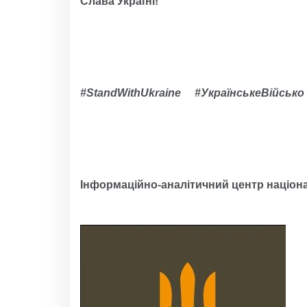
Слава Україні!
#StandWithUkraine #УкраїнськеВійсь
Інформаційно-аналітичний центр націона