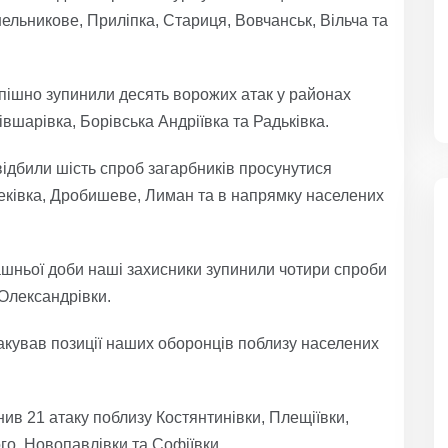
нельникове, Приліпка, Стариця, Вовчанськ, Вільча та
пішно зупинили десять ворожих атак у районах
івшарівка, Борівська Андріївка та Радьківка.
відбили шість спроб загарбників просунутися
реківка, Дробишеве, Лиман та в напрямку населених
шньої доби наші захисники зупинили чотири спроби
-Олександрівки.
акував позиції наших оборонців поблизу населених
ив 21 атаку поблизу Костянтинівки, Плещіївки,
го, Новопавлівки та Софіївки.