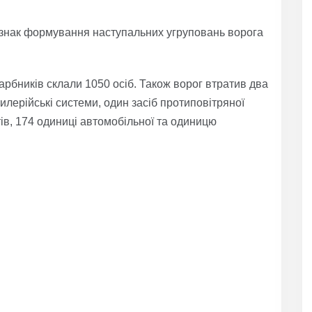
знак формування наступальних угруповань ворога
арбників склали 1050 осіб. Також ворог втратив два
илерійські системи, один засіб протиповітряної
ів, 174 одиниці автомобільної та одиницю