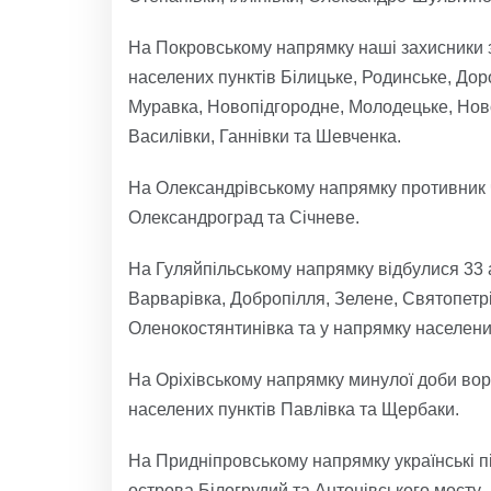
На Покровському напрямку наші захисники з
населених пунктів Білицьке, Родинське, Дор
Муравка, Новопідгородне, Молодецьке, Ново
Василівки, Ганнівки та Шевченка.
На Олександрівському напрямку противник ч
Олександроград та Січневе.
На Гуляйпільському напрямку відбулися 33 а
Варварівка, Добропілля, Зелене, Святопетрі
Оленокостянтинівка та у напрямку населених
На Оріхівському напрямку минулої доби вор
населених пунктів Павлівка та Щербаки.
На Придніпровському напрямку українські п
острова Білогрудий та Антонівського мосту.