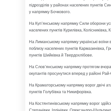
підрозділів у районах населених пунктів Си
у напрямку Бочкового.
На Куп’янському напрямку Сили оборони ус
населених пунктів Курилівка, Колісниківка, К
На Лиманському напрямку українські воїни 
поблизу населених пунктів Кармазинівка, Г
пунктів Шийківка й Твердохлібове.
На Слов’янському напрямку протягом вчора
окупантів просунутися вперед у районі Рай
На Краматорському напрямку ворог двічі ат
пунктів Голубівка та Никифорівка.
На Костянтинівському напрямку ворог здійсн
Степанівки, Іллінівки, Олександро-Шультино