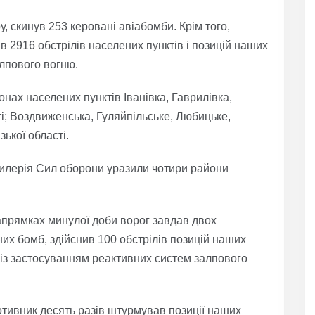
, скинув 253 керовані авіабомби. Крім того,
в 2916 обстрілів населених пунктів і позицій наших
алпового вогню.
нах населених пунктів Іванівка, Гаврилівка,
і; Воздвиженська, Гуляйпільське, Любицьке,
зької області.
артилерія Сил оборони уразили чотири райони
апрямках минулої доби ворог завдав двох
них бомб, здійснив 100 обстрілів позицій наших
– із застосуванням реактивних систем залпового
ивник десять разів штурмував позиції наших