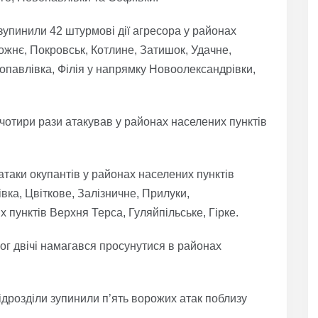
упинили 42 штурмові дії агресора у районах
ожнє, Покровськ, Котлине, Затишок, Удачне,
павлівка, Філія у напрямку Новоолександрівки,
отири рази атакував у районах населених пунктів
таки окупантів у районах населених пунктів
вка, Цвіткове, Залізничне, Прилуки,
 пунктів Верхня Терса, Гуляйпільське, Гірке.
ог двічі намагався просунутися в районах
ідрозділи зупинили п’ять ворожих атак поблизу