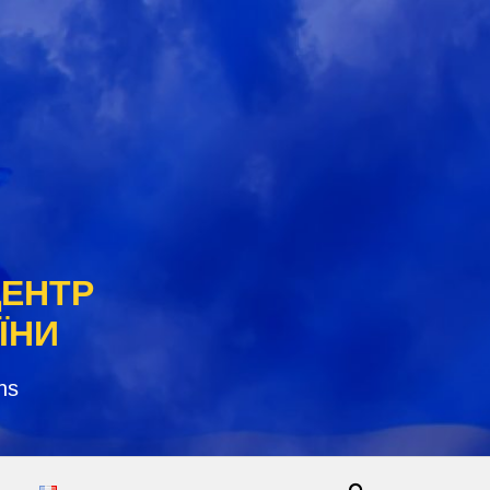
ЦЕНТР
ЇНИ
ns