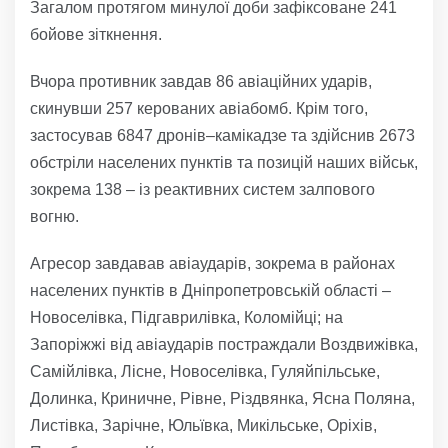
Загалом протягом минулої доби зафіксоване 241
бойове зіткнення.
Вчора противник завдав 86 авіаційних ударів,
скинувши 257 керованих авіабомб. Крім того,
застосував 6847 дронів–камікадзе та здійснив 2673
обстріли населених пунктів та позицій наших військ,
зокрема 138 – із реактивних систем залпового
вогню.
Агресор завдавав авіаударів, зокрема в районах
населених пунктів в Дніпропетровській області –
Новоселівка, Підгаврилівка, Коломійці; на
Запоріжжі від авіаударів постраждали Воздвижівка,
Самійлівка, Лісне, Новоселівка, Гуляйпільське,
Долинка, Криничне, Рівне, Різдвянка, Ясна Поляна,
Листівка, Зарічне, Юльївка, Микільське, Оріхів,