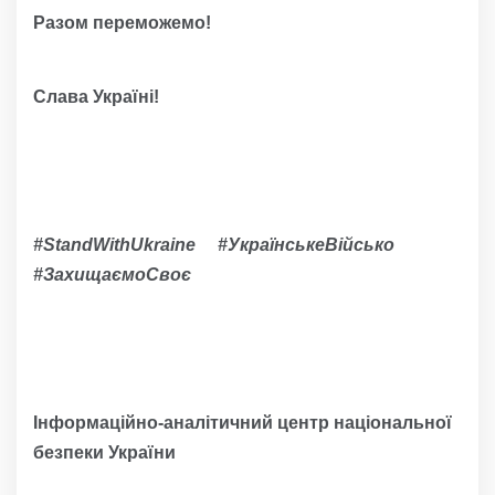
Разом переможемо!
Слава Україні!
#StandWithUkraine #УкраїнськеВійсько
#ЗахищаємоСвоє
Інформаційно-аналітичний центр національної
безпеки України