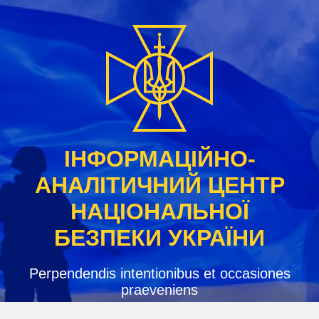
Skip
to
content
ІНФОРМАЦІЙНО-
АНАЛІТИЧНИЙ ЦЕНТР
НАЦІОНАЛЬНОЇ
БЕЗПЕКИ УКРАЇНИ
Perpendendis intentionibus et occasiones
praeveniens