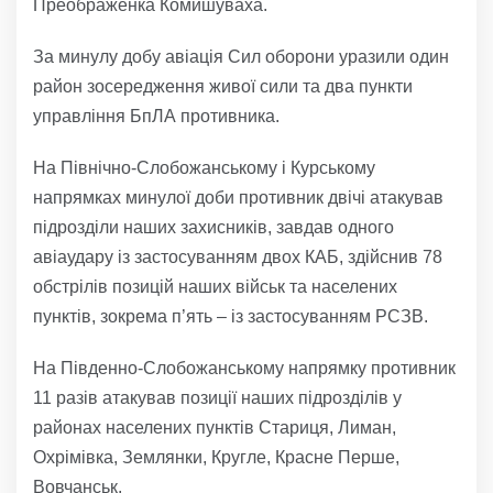
Преображенка Комишуваха.
За минулу добу авіація Сил оборони уразили один
район зосередження живої сили та два пункти
управління БпЛА противника.
На Північно-Слобожанському і Курському
напрямках минулої доби противник двічі атакував
підрозділи наших захисників, завдав одного
авіаудару із застосуванням двох КАБ, здійснив 78
обстрілів позицій наших військ та населених
пунктів, зокрема п’ять – із застосуванням РСЗВ.
На Південно-Слобожанському напрямку противник
11 разів атакував позиції наших підрозділів у
районах населених пунктів Стариця, Лиман,
Охрімівка, Землянки, Кругле, Красне Перше,
Вовчанськ.