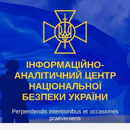
Skip
to
content
ІНФОРМАЦІЙНО-
АНАЛІТИЧНИЙ ЦЕНТР
НАЦІОНАЛЬНОЇ
БЕЗПЕКИ УКРАЇНИ
Perpendendis intentionibus et occasiones
praeveniens