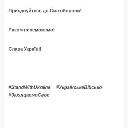
Приєднуйтесь до Сил оборони!
Разом переможемо!
Слава Україні!
#StandWithUkraine #УкраїнськеВійсько
#ЗахищаємоСвоє