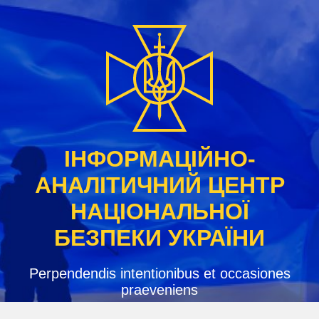
Skip
to
content
ІНФОРМАЦІЙНО-
АНАЛІТИЧНИЙ ЦЕНТР
НАЦІОНАЛЬНОЇ
БЕЗПЕКИ УКРАЇНИ
Perpendendis intentionibus et occasiones
praeveniens