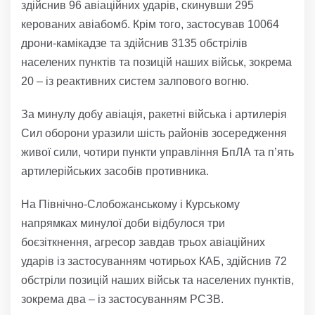
здійснив 96 авіаційних ударів, скинувши 295
керованих авіабомб. Крім того, застосував 10064
дрони-камікадзе та здійснив 3135 обстрілів
населених пунктів та позицій наших військ, зокрема
20 – із реактивних систем залпового вогню.
За минулу добу авіація, ракетні війська і артилерія
Сил оборони уразили шість районів зосередження
живої сили, чотири пункти управління БпЛА та п’ять
артилерійських засобів противника.
На Північно-Слобожанському і Курському
напрямках минулої доби відбулося три
боєзіткнення, агресор завдав трьох авіаційних
ударів із застосуванням чотирьох КАБ, здійснив 72
обстріли позицій наших військ та населених пунктів,
зокрема два – із застосуванням РСЗВ.