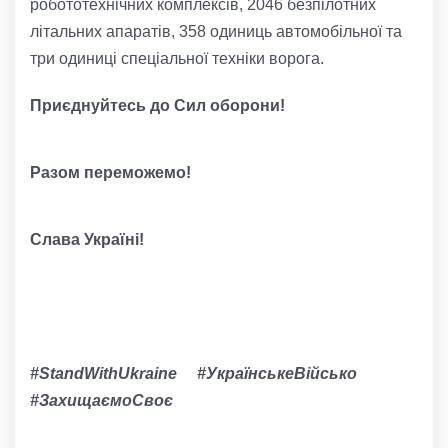
робототехнічних комплексів, 2046 безпілотних
літальних апаратів, 358 одиниць автомобільної та
три одиниці спеціальної техніки ворога.
Приєднуйтесь до Сил оборони!
Разом переможемо!
Слава Україні!
#StandWithUkraine #УкраїнськеВійсько
#ЗахищаємоСвоє