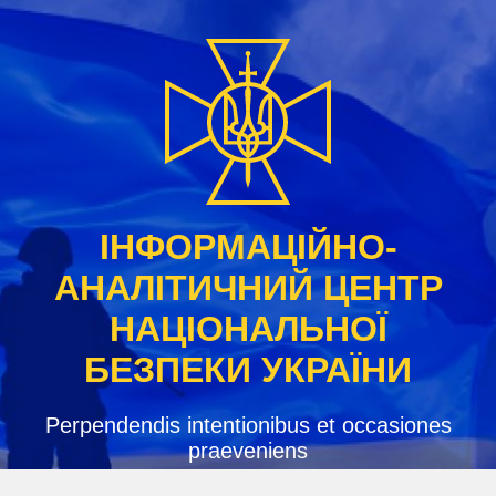
Skip
to
content
ІНФОРМАЦІЙНО-
АНАЛІТИЧНИЙ ЦЕНТР
НАЦІОНАЛЬНОЇ
БЕЗПЕКИ УКРАЇНИ
Perpendendis intentionibus et occasiones
praeveniens